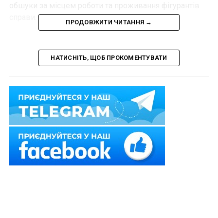
обшуки за місцем роботи та проживання фігурантів
справи.
ПРОДОВЖИТИ ЧИТАННЯ →
Затриманому оголосили підозру за ч. 3 ст. 368 КК
України (прийняття пропозиції, обіцянки або
НАТИСНІТЬ, ЩОБ ПРОКОМЕНТУВАТИ
одержання неправомірної вигоди службовою
особою). На час слідства його відсторонять від
займаної посади.
Джерело:
Юридичний вісник України
Схожі статті:
За матеріалами СБУ максимальний термін
ув’язнення загрожує керівникам підрозділів
російської…