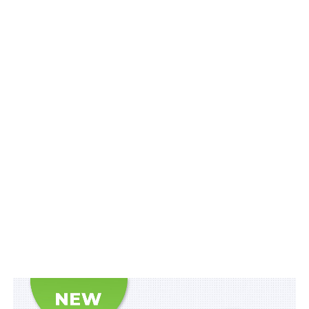
СБУ затримала у Дніпрі співвласника фірми,
що фінансувала окупаційну владу через бізнес
на Луганщині
СБУ заочно повідомила про підозру ворожому
пособнику, який забезпечує залізничне
військове…
СБУ заочно повідомила про підозру так
званому «в.о. міністра надзвичайних ситуацій
лнр»
СБУ викрила у Києві власницю приватної
компанії, що працює на бюджет окупантів на
Луганщині
ПОВ'ЯЗАНІ ТЕМИ:
СБУ
ХАБАР
НАСТУПНА
«Бакси» будуть, не заважайте…
НЕ ПРОПУСТІТЬ