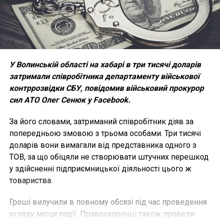
У Волинській області на хабарі в три тисячі доларів
затримали співробітника департаменту військової
контррозвідки СБУ, повідомив військовий прокурор
сил АТО Олег Сенюк у Facebook.
За його словами, затриманий співробітник діяв за
попередньою змовою з трьома особами. Три тисячі
доларів вони вимагали від представника одного з
ТОВ, за що обіцяли не створювати штучних перешкод
у здійсненні підприємницької діяльності цього ж
товариства.
Гроші вилучили в повному обсязі під час проведення
огляду місця події. Правоохоронці також провели