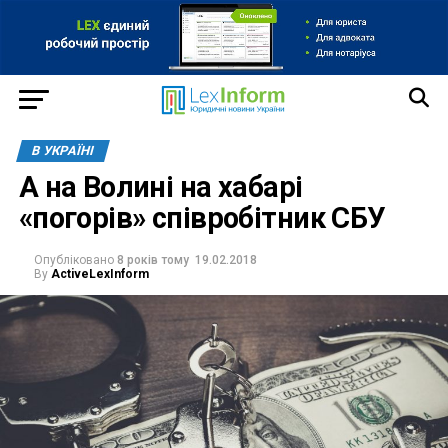
В УКРАЇНІ
А на Волині на хабарі
«погорів» співробітник СБУ
Опубліковано
8 років тому
19.02.2018
By
ActiveLexInform