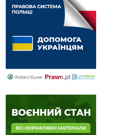
Визначено критерії важливості установ
державної служби
ПОВ'ЯЗАНІ ТЕМИ:
ENFSI
FEATURED
КНДІСЕ
НАСТУПНА
Розпочато мікрофінансування ветеранського
бізнесу внутрішньо переміщених осіб
НЕ ПРОПУСТІТЬ
Перший етап сертифікації вчителів відбудеться
10 вересня