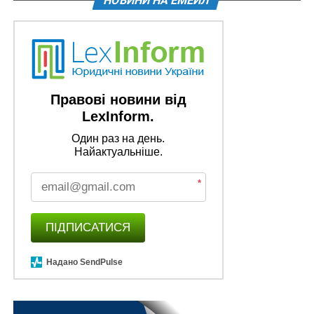
НОВИНИ НА ЕМЕЙЛ
Слава Україні!!!! Слава героям!!!
Правові новини від
Схожі статті:
LexInform.
1797 - гранична чисельність працівників
Один раз на день.
Найактуальніше.
закордонних дипломатичних установ України
Засуджених переводитимуть до інших установ
*
лише за неможливості усунення неналежних
умов тримання
ПІДПИСАТИСЯ
Додаткова винагорода, передбачена
постановою № 168, не виплачується
Надано SendPulse
військовослужбовцям,…
50 млн грн - компенсація витрат на участь у
міжнародних виставках