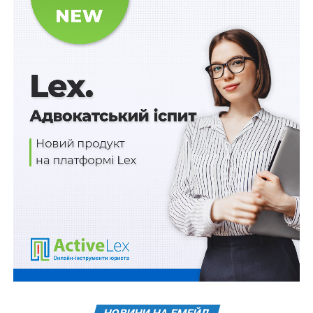
Традиційно під час роботи на щорічній зустрічі ENFSI
розглядалися питання включення нових членів-
установ до членства та відбулося представлення
нових постійних представників до ENFSI. Пишаємось,
що цього року Український науково-дослідний
інститут спеціальної техніки та судових експертиз СБУ
став членом ENFSI. Це вже 4 установа з України, що
долучилася до міжнародної експертної спільноти.
Кожний повинен роботи свою роботу, щоб Україна
перемогла!!!! В єдності наша сила !!!!
Зазначимо, що співробітництво в рамках ENFSI
відкриває багато можливостей для експертних
інститутів. Насамперед це потужна підтримка у
вирішенні актуальних експертних завдань, обмін
досвідом у сфері судово-експертної діяльності та
наукових розробок на міжнародному рівні.