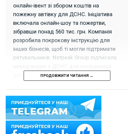
онлайн-івент зі збором коштів на
пожежну автівку для ДСНС. Ініціатива
включала онлайн-шоу та пожертви,
зібравши понад 560 тис. грн. Компанія
розробила покрокову інструкцію для
інших бізнесів, щоб ті могли підтримати
рятувальників. Netpeak Group підписала
меморандум з ДСНС для координації
допомоги та закликає інші компанії
ПРОДОВЖИТИ ЧИТАННЯ →
долучатися.
Державна служба надзвичайних ситуацій України
(ДСНС) потребує пожежної та аварійно-
рятувальної техніки. Компанія Netpeak Group
запропонувала новий спосіб допомогти ДСНС –