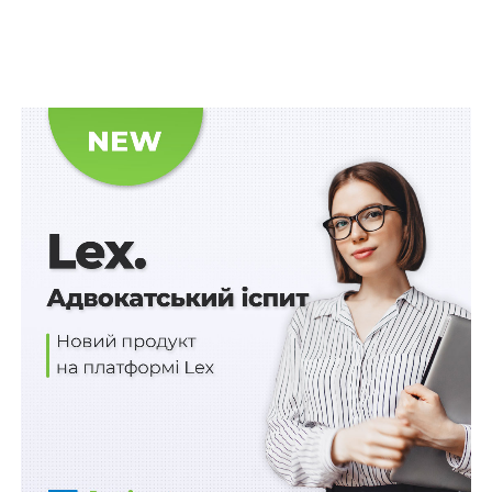
цікавим для співробітників, але й принесе користь
Україні», – зауважив фаундер Netpeak Group Артем
Бородатюк.
Netpeak Group створила спеціальний покроковий
мануал з проведення благодійного онлайн-івента,
який може використовуватися іншими компаніями. У
ньому прописані всі етапи проведення івенту, від
організації заходу до алгоритму купівлі та передачі
пожежної автівки.
«Ми хочемо популяризувати цю ідею серед IT-
компаній та інших бізнесів. Ми вважаємо, що це
чудовий спосіб зробити щось корисне для України та
її громадян», – додала Ольга Пачесна, CEO Netpeak
New.
Компанія підписала меморандум з ДСНС, тож зможе
виступити в якості контактної особи з