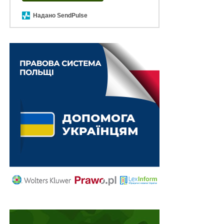
контактною інформацією.
Надано SendPulse
Netpeak Group – група IT-компаній, що об’єднує 24
бізнеси, 3 громадські організації та 1200+ фахівців по
всьому світу.
Схожі статті:
Компенсація бізнесу за пошкоджене/знищене
через війну обладнання
Єдиний веб-портал досліджень техніки
противника
Алгоритм взаємодії фахівців супроводу
ветеранів із центрами БПД
Пожежно-рятувальні підрозділи зможуть