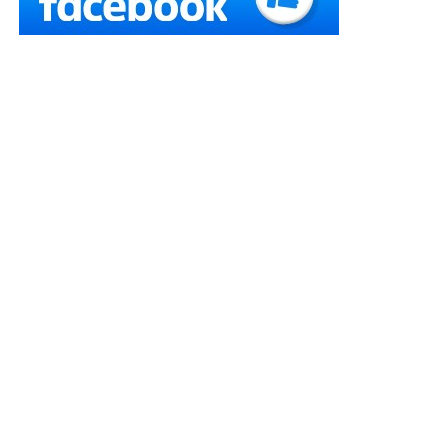
відмовитися від традиційних корпоративів та
провести замість них благодійні онлайн-івенти, за
підсумками яких зібрані кошти будуть спрямовані
на придбання необхідної техніки для рятувальників.
Netpeak Group провела онлайн-шоу «Хто хоче зібрати
на тачку» (аналог шоу «Хто хоче стати мільйонером»),
на якому співробітники, відомі українські гумористи
та блогери змагались, щоб зібрати 500 000 грн. на
пожежну автівку Dennis Sabre для ДСНС (ця сума
була заздалегідь підготовлена Netpeak Group). Ще 60
000 задонатили айтівці під час самого заходу на
соціальні проєкти краудфандингової платформи “Моє
Місто”.
«Ми розуміємо, чому в цей час багато компаній
відмовляються проводити традиційні корпоративи.
Ми пропонуємо альтернативний варіант – провести
благодійний онлайн-івент, який не тільки буде