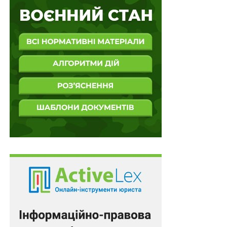
отримувати гуманітарну допомогу
Пожежно-рятувальні підрозділи організують
на підприємствах Чорнобильської зони
ПОВ'ЯЗАНІ ТЕМИ:
FEATURED
NETPEAK GROUP
ДСНС
НАСТУПНА
Офіційна позиція Сінево Україна щодо арешту,
накладеного на будівлю лабораторії за позовом
ДБР
НЕ ПРОПУСТІТЬ
Pandora & ГО «УААСП»: ювелірний бренд
розпочав співпрацю з організацією колективного
управління