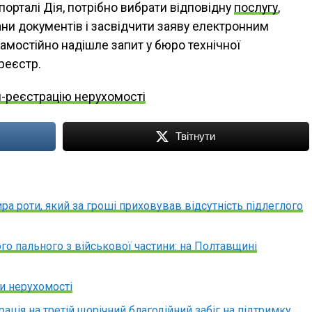
орталі Дія, потрібно вибрати відповідну
послугу
,
ани документів і засвідчити заяву електронним
амостійно надішле запит у бюро технічної
 реєстр.
-реєстрацію нерухомості
Твітнути
а роти, який за гроші приховував відсутність підлеглого
го пального з військової частини: на Полтавщині
 нерухомості
страція на третій щорічний благодійний забіг на підтримку…