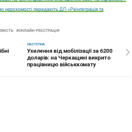
ю нерухомості передають ДП «Реінтеграція та
ОМІСТЬ
ОНЛАЙН-РЕЄСТРАЦІЯ
НАСТУПНА
ібні
Ухилення від мобілізації за 6200
доларів: на Черкащині викрито
працівницю військкомату