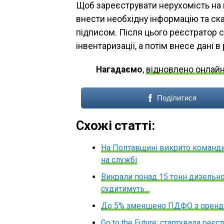
Щоб зареєструвати нерухомість на п
внести необхідну інформацію та ск
підписом. Після цього реєстратор с
інвентаризації, а потім внесе дані в
Нагадаємо
,
відновлено онлайн
Поділитися
Схожі статті:
На Полтавщині викрито командир
на службі
Викрали понад 15 тонн дизельно
судитимуть…
До 5% зменшено ПДФО з оренди
Go to the Future: стартувала реє