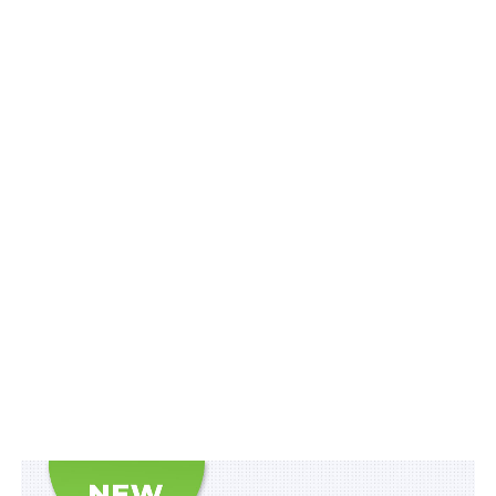
Схожі статті:
Витяг з Реєстру актів цивільного стану можна
отримати через Дію
Відмову супроводжувати дитину під час
примусової евакуації фіксує поліцейський
Неодноразове передання інформації про
переміщення ЗСУ через чат-бот групи,
публікації в якій…
Розбіжності у написанні прізвищ не є
перешкодою у встановленні факту родинних
відносин для…
Зміни щодо бронювання
військовозобов’язаних роз’яснив Уряд
ПОВ'ЯЗАНІ ТЕМИ:
FEATURED
МІНІСТЕРСТВО ЕКОНОМІКИ УКРАЇНИ
ТРУДОВІ ВІДНОСИНИ
ЧАТ-БОТ