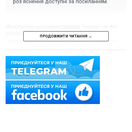
роз'яснення доступні за посиланням.
Міністерство економіки
створило
Telegram чат-бот
@TrudEconomBot, у якому за розділами
ПРОДОВЖИТИ ЧИТАННЯ →
систематизовано відповіді на поширені запитання
щодо особливостей надання відпусток, оплати праці,
ведення документації тощо в умовах воєнного стану.
Читайте також:
Особливості трудових відносин
в умовах воєнного стану
Розгорнуті відповіді на питання щодо трудових
відносин під час воєнних дій також опубліковані за
посиланням
.