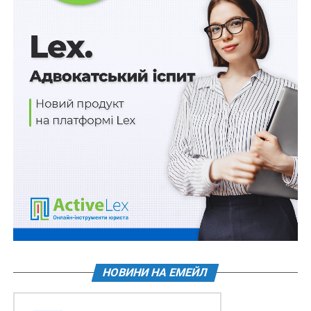
Схожі статті:
Верховна Рада закличе гарантувати вступ
України в ЄС і НАТО
Генерального прокурора пропонують обирати
за конкурсом
ПОВ'ЯЗАНІ ТЕМИ:
FEATURED
МОН
НАСТУПНА
Складання іспиту водіїв категорії «В» відновлено
НЕ ПРОПУСТІТЬ
Питання трудових відносин під час воєнного
стану роз’яснить чат-бот
НОВИНИ НА ЕМЕЙЛ