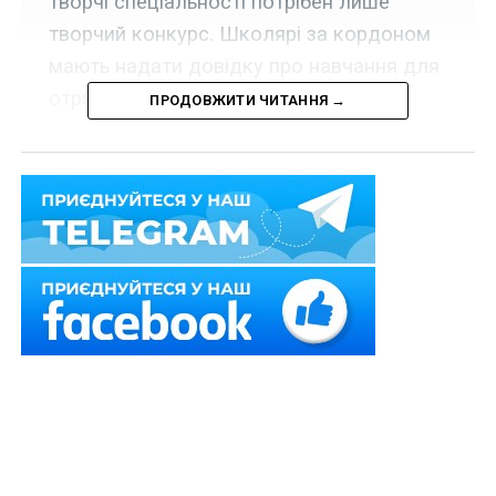
творчі спеціальності потрібен лише
творчий конкурс. Школярі за кордоном
мають надати довідку про навчання для
отримання атестату.
ПРОДОВЖИТИ ЧИТАННЯ →
Міністр освіти і науки України Сергій Шкарлет
розповів
про завершення 2021/2022 навчального
року у школах, цьогорічну вступну кампанію.
За його словами, в Україні вперше й лише на 2022 рік
запроваджується національний мультипредметний
тест
.
Читайте також:
Денонсовано угоди з Білорусією
у галузі освіти і науки
«Один комплексний тест включатиме 20 тестових