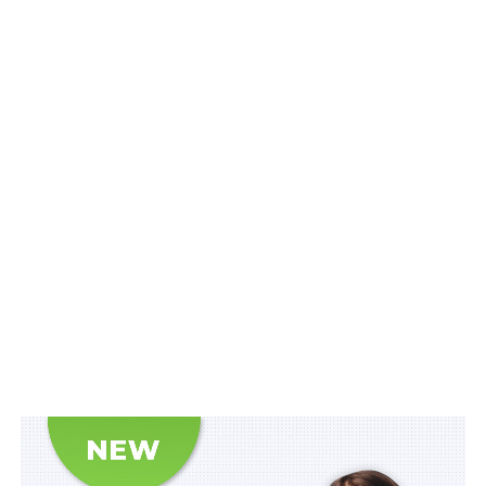
завдань із математики, 20 тестових завдань з
української мови та 20 – з історії України. Буде 28
спроб складання тесту, які відбуватимуться впродовж
трьох сесій: основної, додаткової та спеціальної», –
зауважив
С. Шкарлет, додавши, що для вступу на
творчі спеціальності єдиним інструментом оцінки
буде творчий конкурс.
Щодо завершення 2021/2022 навчального року:
школярам, які перебувають за кордоном, або їхнім
батькам потрібно отримати довідку про вивчення
предметів і надати її українській школі для
формування атестату.
Нагадаємо,
як організувати інклюзивне
навчання на час війни?