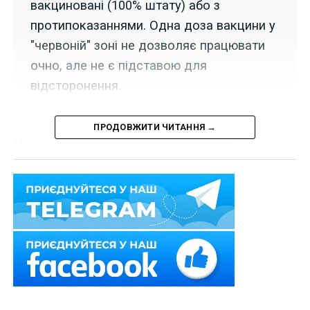
вакциновані (100% штату) або з
протипоказаннями. Одна доза вакцини у
"червоній" зоні не дозволяє працювати
очно, але не є підставою для
відсторонення.
ПРОДОВЖИТИ ЧИТАННЯ →
Міністерство охорони здоров’я
роз’яснило
особливості роботи закладів освіти під час карантину,
а саме:
1) «жовтий» рівень:
– дозволяється працювати тим освітянам, які
отримали принаймні одне щеплення проти COVID-19;
– щоб заклад працював потрібно 100% вакцинованих
принаймні однією дозою співробітників;