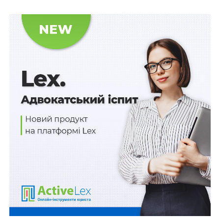
дозволяє йому проводити навчання в очному
форматі;
– працівники, які мають протипоказання до
вакцинації, що підтверджено медичним висновком,
не підлягають відстороненню.
Нагадаємо,
посилено карантинні обмеження для
невакцинованих з 6 грудня
Схожі статті:
«Мобілізував» лише на папері: на Чернігівщині
викрито начальника районного ТЦК та СП
Засуджених переводитимуть до інших установ
лише за неможливості усунення неналежних