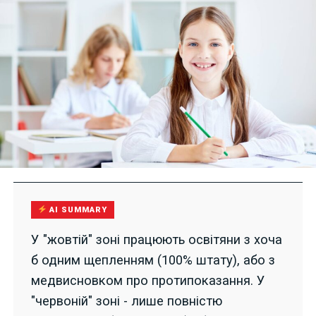
AI SUMMARY
У "жовтій" зоні працюють освітяни з хоча
б одним щепленням (100% штату), або з
медвисновком про протипоказання. У
"червоній" зоні - лише повністю