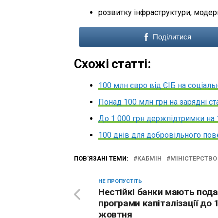
розвитку інфраструктури, модерн
Поділитися
Схожі статті:
100 млн євро від ЄІБ на соціаль
Понад 100 млн грн на зарядні ста
До 1 000 грн держпідтримки на 
100 днів для добровільного пов
ПОВ'ЯЗАНІ ТЕМИ:
КАБМІН
МІНІСТЕРСТВО 
НЕ ПРОПУСТІТЬ
Нестійкі банки мають под
програми капіталізації до 
жовтня