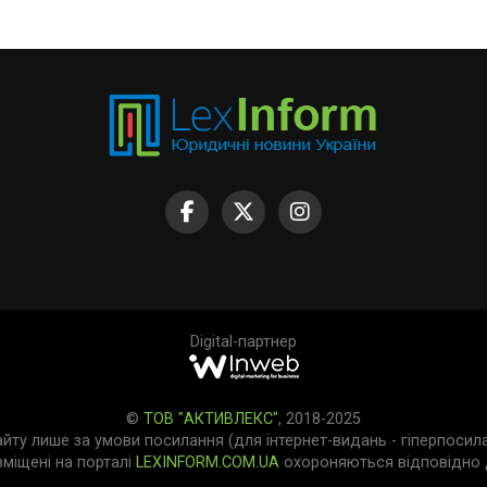
Digital-партнер
©
ТОВ "АКТИВЛЕКС"
, 2018-2025
айту лише за умови посилання (для інтернет-видань - гіперпосил
зміщені на порталі
LEXINFORM.COM.UA
охороняються відповідно д