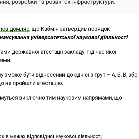
ня, розробки та розвиток інфраструктури.
повідомляє
, що Кабмін затвердив порядок
інансування університетської наукової діяльності
.
ми державної атестації закладу, під час якої
рями.
 зможе бути віднесений до однієї з груп – А, Б, В, або
о не пройшли атестацію.
тимуться виключно тим науковим напрямами, що
к в межах відповідної наукової діяльності;