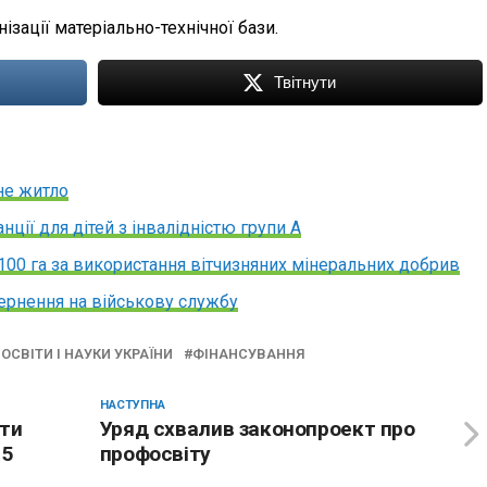
ізації матеріально-технічної бази.
Твітнути
не житло
нції для дітей з інвалідністю групи А
100 га за використання вітчизняних мінеральних добрив
ернення на військову службу
ОСВІТИ І НАУКИ УКРАЇНИ
ФІНАНСУВАННЯ
НАСТУПНА
ати
Уряд схвалив законопроект про
15
профосвіту