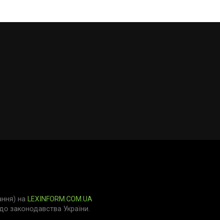
ання) на
LEXINFORM.COM.UA
о законодавства України.