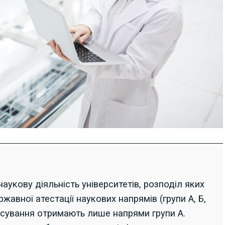
наукову діяльність університетів, розподіл яких
жавної атестації наукових напрямів (групи А, Б,
ансування отримають лише напрями групи А.