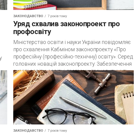
ЗАКОНОДАВСТВО
7 років тому
Уряд схвалив законопроект про
профосвіту
Міністерство освіти і науки України повідомляє
про схвалення Кабміном законопроекту «Про
професійну (професійно-технічну) освіту». Серед
у
головних новацій законопроекту: Забезпечення
якості освіти: освітні програми проходитимуть
акредитації за...
ЗАКОНОДАВСТВО
7 років тому