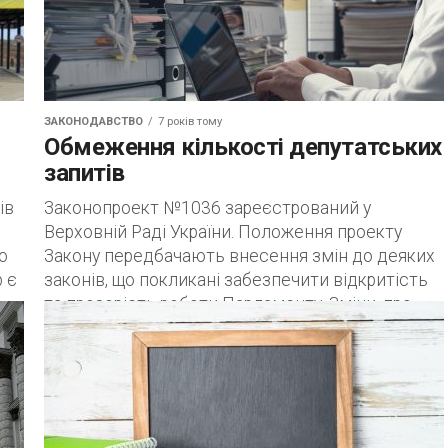
структуру,...
ЗАКОНОДАВСТВО
7 років тому
Обмеження кількості депутатських
запитів
ів
Законопроект №1036 зареєстрований у
Верховній Раді України. Положення проекту
о
Закону передбачають внесення змін до деяких
 є
законів, що покликані забезпечити відкритість
та прозорість роботи Парламенту. Зміни, про...