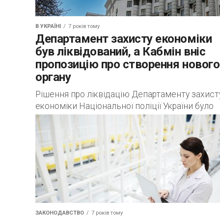
В УКРАЇНІ
7 років тому
Департамент захисту економіки
був ліквідований, а Кабмін вніс
пропозицію про створення нового
органу
Рішення про ліквідацію Департаменту захист
економіки Національної поліції України було
прийнято на першому ж засіданні Уряду, яке
відбулося 02 вересня 2019 року. Олексій
Гончарук, новообраний Прем’єр-міністр...
ЗАКОНОДАВСТВО
7 років тому