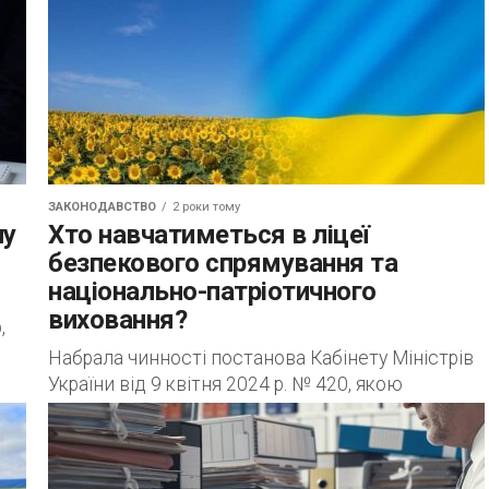
ЗАКОНОДАВСТВО
2 роки тому
ну
Хто навчатиметься в ліцеї
безпекового спрямування та
національно-патріотичного
виховання?
,
Набрала чинності постанова Кабінету Міністрів
України від 9 квітня 2024 р. № 420, якою
визначено організацію діяльності ліцею
безпекового спрямування та національно-
патріотичного виховання, його завдання,