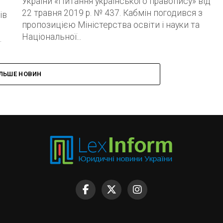
України «Питання українського правопису» від
22 травня 2019 р. № 437. Кабмін погодився з
ів
пропозицією Міністерства освіти і науки та
Національної...
.
ІЛЬШЕ НОВИН