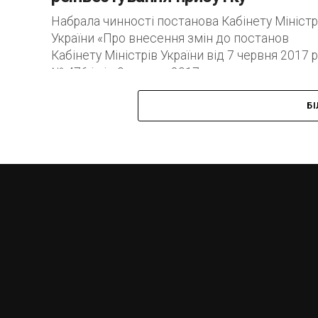
Набрала чинності постанова Кабінету Міністр
України «Про внесення змін до постанов
Кабінету Міністрів України від 7 червня 2017 р
№ 476 і від 9 серпня 2017...
Б