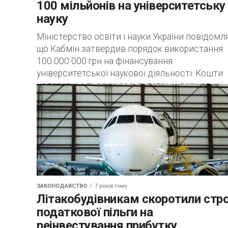
100 мільйонів на університетську
науку
Міністерство освіти і науки України повідомл
що Кабмін затвердив порядок використання
100 000 000 грн на фінансування
університетської наукової діяльності. Кошти
надаватимуться за результатами державної
атестації закладу, під...
ЗАКОНОДАВСТВО
7 років тому
Літакобудівникам скоротили стр
податкової пільги на
реінвестування прибутку