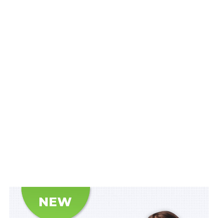
участі у формуванні та реалізації державної політики
на національному та регіональному рівні, вирішенні
питань місцевого значення;
2) створення сприятливих умов для формування та
інституційного розвитку інститутів громадянського
суспільства;
Читайте також:
Незабезпечення працівниками
поліції належного реагування на виявлений
ними конфлікт, що спричинило смерть його
учасника, свідчить про їхню службову
недбалість
3) стимулювання участі інститутів громадянського
суспільства в соціально-економічному розвитку
України;
4) створення сприятливих умов для міжсекторальної
співпраці.