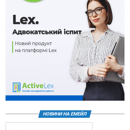
Загалом 34 завдання.
Також зверніть увагу
на
Правові позиції Верховного
Суду щодо кримінальних правопорушень, пов’язаних
з війною,
та збірник
Воєнний стан. Всі нормативні
матеріали, алгоритми дій, роз’яснення, корисні
ресурси
.
Схожі статті:
Кандидати на посади керівників закладів
профосвіти презентуватимуть конкурсні
програми розвитку
НОВИНИ НА ЕМЕЙЛ
Схвалено прогноз економічного і соціального
розвитку до 2029 р.