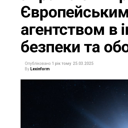
Європейським
агентством в 
безпеки та об
Опубліковано
1 рік тому
25.03.2025
By
Lexinform