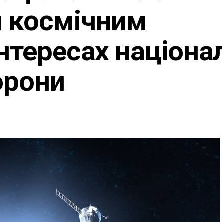
 космічним
інтересах націона
орони