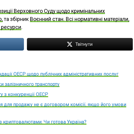
озиції Верховного Суду щодо кримінальних
ю,
та збірник
Воєнний стан. Всі нормативні матеріали,
і ресурси
.
Твітнути
дації ОЕСР щодо публічних адміністративних послуг
и залізничного транспорту
ту з конкуренції ОЕСР
я для продажу не є договором комісії, якщо його умови
з криптовалютами. Чи готова Україна?