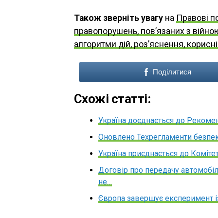
Також зверніть увагу
на
Правові п
правопорушень, пов’язаних з війно
алгоритми дій, роз’яснення, корисн
Поділитися
Схожі статті:
Україна доєднається до Рекомен
Оновлено Техрегламенти безпек
Україна приєднається до Коміте
Договір про передачу автомобіл
не…
Європа завершує експеримент і