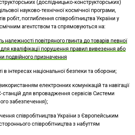
структорських (дослідницько-конструкторських)
ільової науково-технічної космічної програми,
в робіт, поглиблення співробітництва України у
осмічним агентством та спрямовуються на:
ь належності повітряного гвинта до товарів певної
я для кваліфікації порушення правил вивезення або
 чи подвійного призначення
 в інтересах національної безпеки та оборони;
використанням електронних комунікацій та навігації
-станцій для впровадження сервісів Системи
ного забезпечення);
чення співробітництва України з Європейським
тороннього співробітництва з набуттям