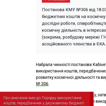
Постанова КМУ №306 від 18.03
бюджетних коштів на космічну
дослідні роботи, співробітниц
космічну діяльність в інтерес
(зокрема, розбудову мережі Г
асоційованого членства в ЄКА.
Набрала чинності постанова Кабіне
використання коштів, передбачених
розвитку космічної діяльності та ви
№ 306
.
Новою редакцією
п. 3
Порядку, затв
Про внесення змін до Порядку використання
Про внесення змін до Порядку використання
уточнено, що бюджетні кошти вик
коштів, передбачених у державному бюджеті
коштів, передбачених у державному бюджеті