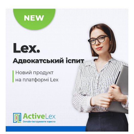
Нові порядки використання та повернення
коштів фонду соціального захисту осіб з
інвалідністю
120 млн грн на компенсацію вартості авто для
осіб з інвалідністю внаслідок війни
Порушення правил паркування на місцях для
осіб з інвалідністю зможуть фіксувати всі охочі
71 млн євро від Франції на відновлення
критично важливої інфраструктури
ПОВ'ЯЗАНІ ТЕМИ:
FEATURED
LEX
ЄІБ
НАСТУПНА
300 млн євро від ЄБРР на оновлення
електровозів Укрзалізниці
НЕ ПРОПУСТІТЬ
У Служби зовнішньої розвідки – нова символіка