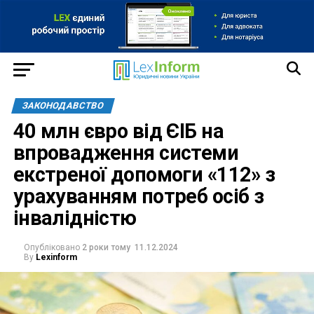
ЗАКОНОДАВСТВО
40 млн євро від ЄІБ на
впровадження системи
екстреної допомоги «112» з
урахуванням потреб осіб з
інвалідністю
Опубліковано
2 роки тому
11.12.2024
By
Lexinform