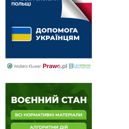
Міністерство фінансів України визначає підприємства,
установи, організації, які мають важливе значення
для галузі національної економіки».
Також зверніть увагу
на
Правові позиції
Верховного Суду щодо кримінальних
правопорушень, пов’язаних з війною,
та збірник
Воєнний стан. Всі нормативні матеріали,
алгоритми дій, роз’яснення, корисні ресурси
.
Схожі статті:
Нова Методика визначення монопольного
становища на ринку встановлює обов’язкові
етапи аналізу ринку
7 критеріїв критичності освітніх і наукових