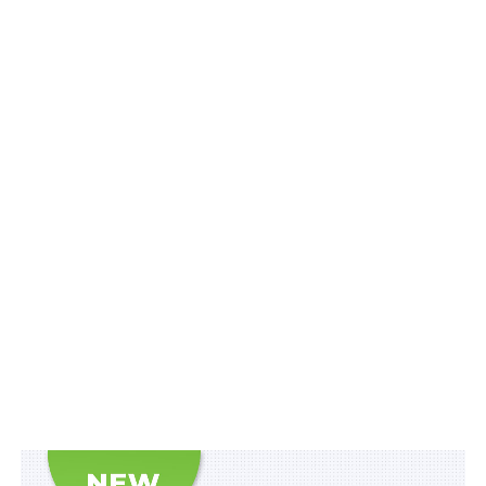
Читайте також
:
Шахрайством є дії особи, яка
під виглядом надання бухгалтерських послуг
заволоділа грошовими коштами потерпілого, що
мали бути використані для сплати податків
1) надання послуг з обов’язкового аудиту річної
фінансової звітності та річної консолідованої
фінансової звітності суб’єктами аудиторської
діяльності на підставі чинних договорів з
підприємствами, що становлять суспільний інтерес,
та/або з підприємствами, які мають стратегічне
значення для економіки і безпеки держави,
відповідно до
переліку об’єктів державної власності,
що мають стратегічне значення для економіки і
безпеки держави
, затвердженого постановою
Кабінету Міністрів України від 04 березня 2015 р. №
83, що підтверджується листом відповідного
підприємства;