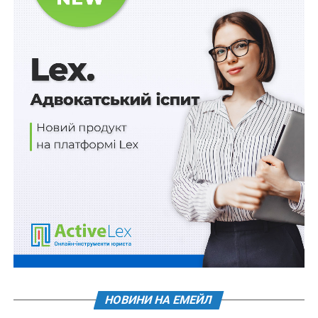
2) виконання робіт та надання юридичних,
консультаційних, агентських та інших послуг для
Мінфіну на підставі договорів (угод, меморандумів,
контрактів), укладених на строк не менше шести
місяців, з питань управління об’єктами державної
власності, реалізації державної боргової політики,
урегулювання спорів, розгляду справ, пов’язаних із
виконанням державних боргових зобов’язань
України;
Читайте також:
Банк може відмовитися від
ділових відносин з клієнтом у разі встановлення
неприйнятно високого ризику, що ґрунтується на
виявленні підозрілої фінансової діяльності
3) надання юридичних або консультативних послуг,
які забезпечують потреби підприємств, установ,
організацій, які перебувають у сфері управління
НОВИНИ НА ЕМЕЙЛ
Мінфіну або щодо яких Мінфін здійснює функції з