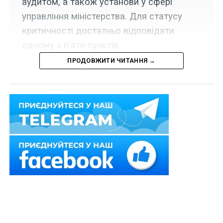
аудитом, а також установи у сфері
управління міністерства. Для статусу
критичності достатньо відповідати
одному з п'яти пунктів.
ПРОДОВЖИТИ ЧИТАННЯ →
Набрав чинності наказ Міністерства фінансів України
від 23 червня 2026 р. № 335, яким затверджено
Критерії, за якими Міністерство фінансів України
визначає підприємства, установи, організації, які
мають важливе значення для галузі національної
економіки.
Так, підприємства, установи, організації визначаються
такими, що мають важливе значення для галузей
національної економіки, якщо вони відповідають
хоча б одному з таких критеріїв: