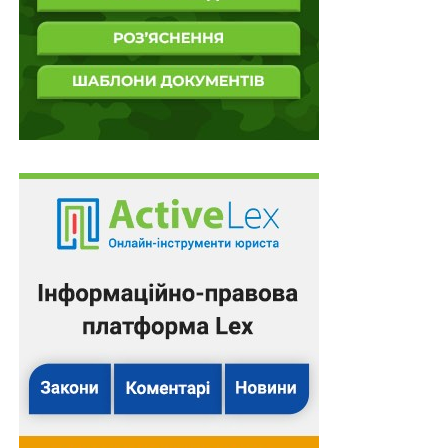
організацій
Критерій Мінветеранів для визначення
критичності підприємств
Заяву на визначення квоти культивування
канабісу треба подати протягом 10 днів
Наявність спору про визначення місця
проживання дитини не є перешкодою для
стягнення аліментів
ПОВ'ЯЗАНІ ТЕМИ:
FEATURED
LEX
НАСТУПНА
Мобільний номер можна буде перенести через
Дію безоплатно
НЕ ПРОПУСТІТЬ
Благоустрій — це норма життя та чистоти