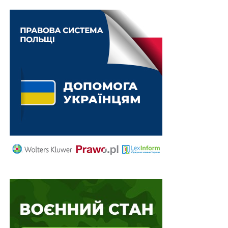
Працівникам дипслужби оплатять навчання дітей