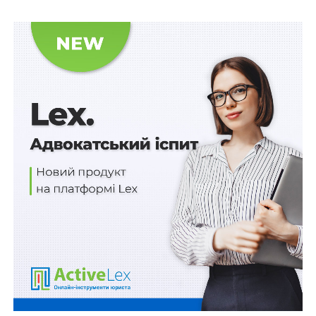
переліків резервуарів, в яких
зберігаються обсяги залишків спирту
етилового,
їх технічних параметрів (фізична
місткість, що відповідає технічним
паспортам),
правовстановлюючих документів на
відповідні об’єкти,
документів, що засвідчують правові
підстави експлуатації таких об’єктів.
Схожі статті:
29 липня – День працівника органу