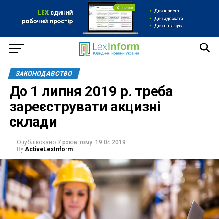
ЗАКОНОДАВСТВО
До 1 липня 2019 р. треба
зареєструвати акцизні
склади
Опубліковано
7 років тому
19.04.2019
By
ActiveLexInform