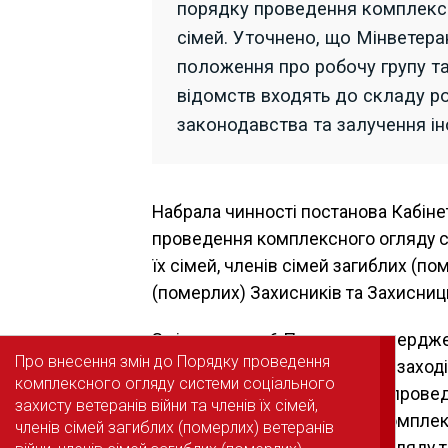
порядку проведення комплексно
сімей. Уточнено, що Мінветера
положення про робочу групу та
відомств входять до складу р
законодавства та залучення ін
Набрала чинності постанова Кабіне
проведення комплексного огляду си
їх сімей, членів сімей загиблих (по
(померлих) Захисників та Захисниць
Змінами до
п. 6
Порядку, затвердже
Про внесення змін до Порядку проведення
Про внесення змін до Порядку проведення
уточнено, що для здійснення заход
комплексного огляду системи соціального
комплексного огляду системи соціального
видає наказ про організацію пров
захисту ветеранів війни та членів їх сімей,
захисту ветеранів війни та членів їх сімей,
план заходів з проведення комплек
членів сімей загиблих (померлих) ветеранів
членів сімей загиблих (померлих) ветеранів
проведення комплексного огляду та