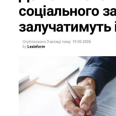
соціального за
залучатимуть 
Опубліковано
3 місяці тому
19.05.2026
By
Lexinform