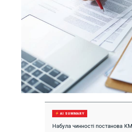
AI SUMMARY
Набула чинності постанова КМУ