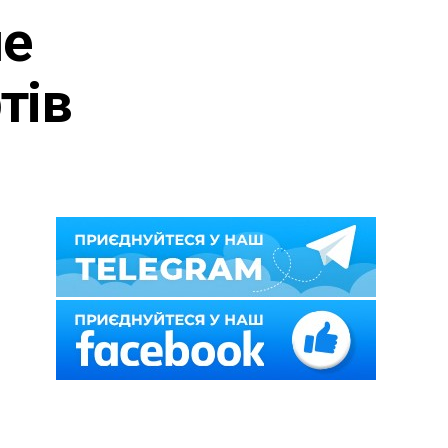
не
тів