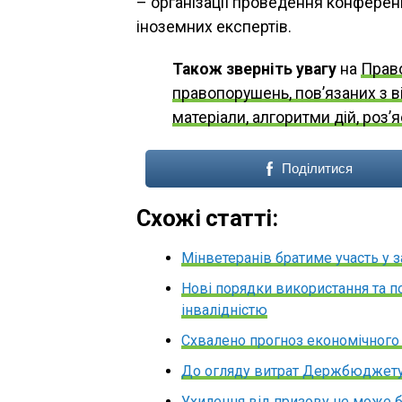
– організації проведення конференц
іноземних експертів.
Також зверніть увагу
на
Право
правопорушень, пов’язаних з в
матеріали, алгоритми дій, роз’
Поділитися
Схожі статті:
Мінветеранів братиме участь у 
Нові порядки використання та п
інвалідністю
Схвалено прогноз економічного і
До огляду витрат Держбюджету 
Ухилення від призову не може бу