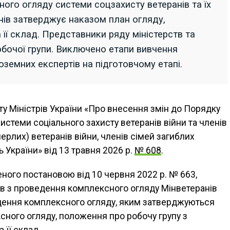
го огляду системи соцзахисту ветеранів та їх
нів затверджує наказом план огляду,
 її склад. Представники ряду міністерств та
обочої групи. Виключено етапи вивчення
оземних експертів на підготовчому етапі.
ту Міністрів України «Про внесення змін до Порядку
стеми соціального захисту ветеранів війни та членів
мерлих) ветеранів війни, членів сімей загиблих
 України» від 13 травня 2026 р.
№ 608
.
ного постановою від 10 червня 2022 р. № 663,
ів з проведення комплексного огляду Мінветеранів
едення комплексного огляду, яким затверджуються
сного огляду, положення про робочу групу з
 її склад
.