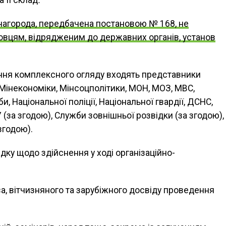
нагорода, передбачена постановою № 168, не
вцям, відрядженим до державних органів, установ
ення комплексного огляду входять представники
 Мінекономіки, Мінсоцполітики, МОН, МОЗ, МВС,
 Національної поліції, Національної гвардії, ДСНС,
 (за згодою), Служби зовнішньої розвідки (за згодою),
згодою).
ку щодо здійснення у ході організаційно-
а, вітчизняного та зарубіжного досвіду проведення