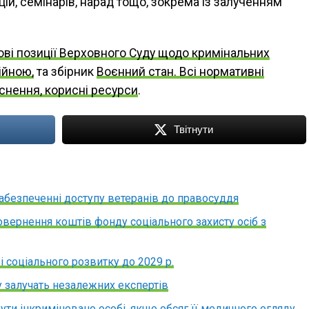
ій, семінарів, нарад тощо, зокрема із залученням
ві позиції Верховного Суду щодо кримінальних
ійною,
та збірник
Воєнний стан. Всі нормативні
яснення, корисні ресурси
.
Твітнути
забезпеченні доступу ветеранів до правосуддя
овернення коштів фонду соціального захисту осіб з
 соціального розвитку до 2029 р.
залучать незалежних експертів
ти інкриміновано особі, якщо обсяг її медичного огляду