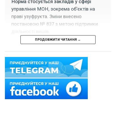
Норма стосується закладів у сфері
управління МОН, зокрема об'єктів на
праві узуфрукта. Зміни внесено
постановою № 837 з метою підтримки
діяльності вишів.
ПРОДОВЖИТИ ЧИТАННЯ →
Набрала чинності постанова Кабінету Міністрів
України «Про внесення змін до деяких постанов
Кабінету Міністрів України у сфері освіти» від 17
червня 2026 р. № 837.
Читайте також
:
Загибель заставленого майна є
однією з підстав для припинення застави
Серед іншого, новим п. 13-10 постанови від 27 травня
2022 р.
№ 634
«Про особливості оренди державного
та комунального майна у період воєнного стану»