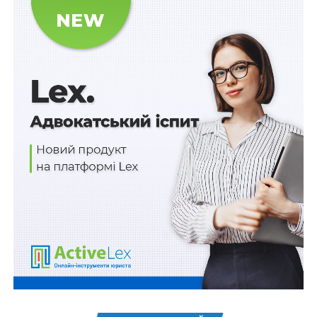
Схожі статті:
Показник регіональної підтримки не
враховується у розрахунку собівартості
навчання в…
Учасники бойових дій звільняються від сплати
судового збору у справах, пов'язаних із…
421 млн грн на модернізацію їдалень закладів
освіти
Про посвідчення договорів оренди
нерухомості нотаріуси повідомлятимуть
контролюючі органи в е-формі
Призупинено переведення на денну форму
здобувачів фахової передвищої та вищої
освіти. Але не всіх