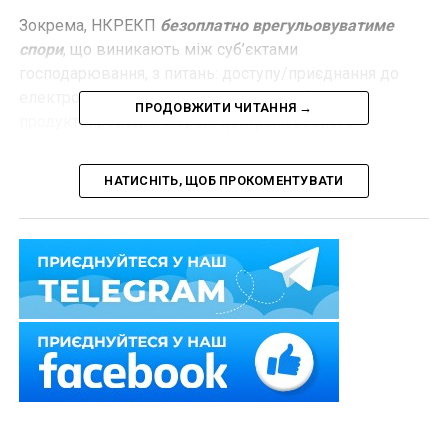
Зокрема, НКРЕКП
безоплатно врегульовуватиме
спори
, що виникають між суб’єктами
господарювання, з питань: доступу/приєднання до
електро-, тепло- та газових мереж, нафто- та
ПРОДОВЖИТИ ЧИТАННЯ →
продуктопроводів, мереж централізованого
водопостачання і водовідведення; дотримання
суб’єктами господарювання ліцензійних умов; тощо.
НАТИСНІТЬ, ЩОБ ПРОКОМЕНТУВАТИ
Сторони спору самостійно несуть всі витрати, які
пов’язані з врегулюванням спору.
Нацкомісія залишить заяву без розгляду, зокрема,
якщо для врегулювання спору звернулась тільки
одна сторона спору. Про прийняття заяви чи про
залишення без розгляду, НКРЕКП повідомлятиме
сторін протягом 10 робочих днів.
Загалом спір підлягає розгляду комісією протягом 2
календарних місяців з дня реєстрації заяви.