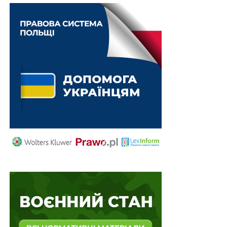
закупівельні…
Національний звіт з енергетики
оприлюднюватимуть українською і
англійською мовами
ПОВ'ЯЗАНІ ТЕМИ:
ЕНЕРГЕТИКА
НКРЕКП
СУБ’ЄКТИ ГОСПОДАРЮВАННЯ
НАСТУПНА
Нацбанк повідомлятиме про планову перевірку
раніше
НЕ ПРОПУСТІТЬ
Газ можна отримувати від кількох
постачальників