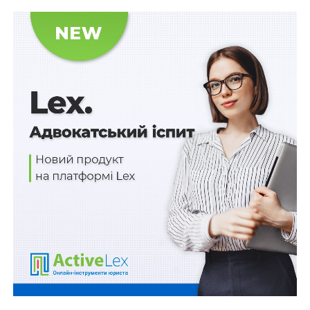
підготовлено проект рішення НКРЕКП, яке
виноситься на засідання комісії, що
проводиться у формі відкритого слухання, у
разі відсутності угоди сторін щодо
врегулювання спору.
Результатом безпосереднього розгляду спору є
рішення Нацкомісії:
про припинення розгляду справи, якщо відсутні
порушення, укладено угоду між сторонами,
одна зі сторін двічі не з’явилась на попередні
слухання;
про зобов’язання припинити суб’єктом
господарювання, що провадить діяльність у
сферах енергетики та комунальних послуг,
порушення законодавства у відповідній сфері
чи порушення ліцензійних умов.