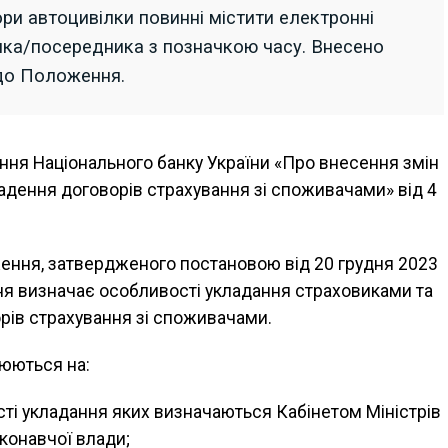
ри автоцивілки повинні містити електронні
ика/посередника з позначкою часу. Внесено
до Положення.
ння Національного банку України «Про внесення змін
дення договорів страхування зі споживачами» від 4
ння, затвердженого постановою від 20 грудня 2023
ня визначає особливості укладання страховиками та
ів страхування зі споживачами.
юються на:
сті укладання яких визначаються Кабінетом Міністрів
конавчої влади;