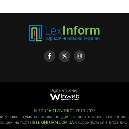
Digital-партнер
©
ТОВ "АКТИВЛЕКС"
, 2018-2025
айту лише за умови посилання (для інтернет-видань - гіперпосил
зміщені на порталі
LEXINFORM.COM.UA
охороняються відповідно д