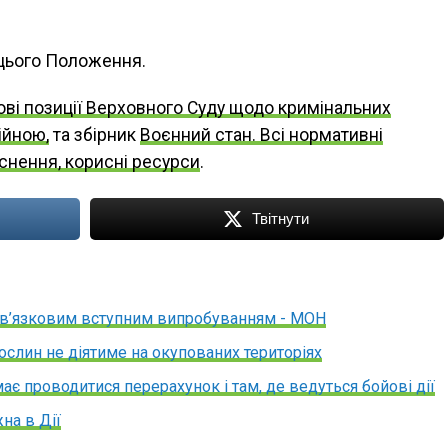
цього Положення.
ві позиції Верховного Суду щодо кримінальних
ійною,
та збірник
Воєнний стан. Всі нормативні
яснення, корисні ресурси
.
Твітнути
ов’язковим вступним випробуванням - МОН
ослин не діятиме на окупованих територіях
має проводитися перерахунок і там, де ведуться бойові дії
на в Дії