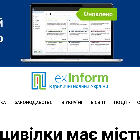
ИКА
ЗАКОНОДАВСТВО
В УКРАЇНІ
В СВІТІ
ПОДІЇ
С
оцивілки має міст