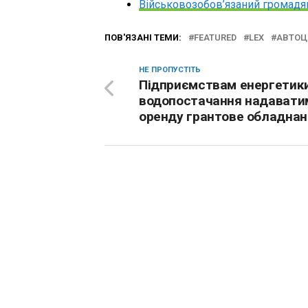
Військовозобов’язаний громадян
ПОВ'ЯЗАНІ ТЕМИ:
FEATURED
LEX
АВТОЦ
НЕ ПРОПУСТІТЬ
Підприємствам енергетики
водопостачання надавати
оренду грантове обладнан