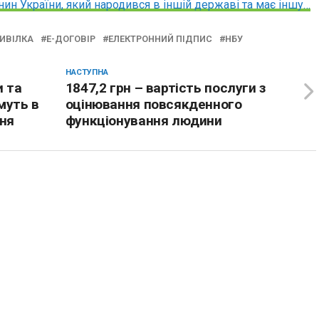
ин України, який народився в іншій державі та має іншу…
ИВІЛКА
Е-ДОГОВІР
ЕЛЕКТРОННИЙ ПІДПИС
НБУ
НАСТУПНА
 та
1847,2 грн – вартість послуги з
муть в
оцінювання повсякденного
ня
функціонування людини