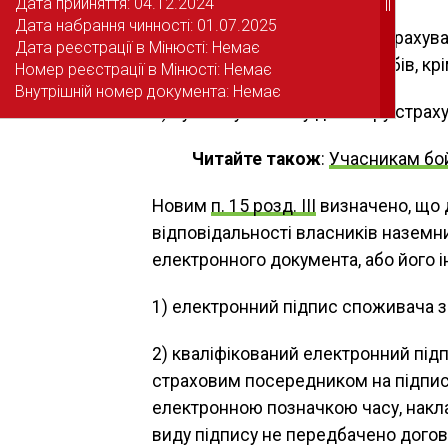
Дата прийняття: 04.12.2024
Дата прийняття: 04.12.2024
||
||
Дата набрання чинності: 01.07.2025
Дата набрання чинності: 01.07.2025
2) договори обов’язкового страхув
Дата реєстрації в Мінюсті: Немає
Дата реєстрації в Мінюсті: Немає
наземних транспортних засобів, кр
Номер реєстрації в Мінюсті: Немає
Номер реєстрації в Мінюсті: Немає
Внутрішній номер документа: Немає
Внутрішній номер документа: Немає
3) публічну частину договору стра
Читайте також
:
Учасникам бой
Новим
п. 15 розд. III
визначено, що 
відповідальності власників наземн
електронного документа, або його і
1) електронний підпис споживача з
2) кваліфікований електронний під
страховим посередником на підписа
електронною позначкою часу, накл
виду підпису не передбачено дого