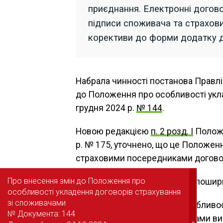
приєднання. Електронні догово
підписи споживача та страхов
корективи до форми додатку 
Набрала чинності постанова Правлі
до Положення про особливості укла
грудня 2024 р.
№ 144
.
Новою редакцією
п. 2 розд. I
Положе
р. № 175, уточнено, що це Положен
страховими посередниками договор
Про внесення змін до Положення про
Про внесення змін до Положення про
Вимоги цього Положення не пошир
особливості укладення договорів страхування
особливості укладення договорів страхування
зі споживачами
зі споживачами
1) договори страхування, особливо
№ Документа: 144
№ Документа: 144
України, центральними органами ви