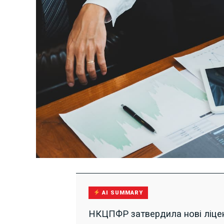
AI SUMMARY
НКЦПФР затвердила нові ліценз