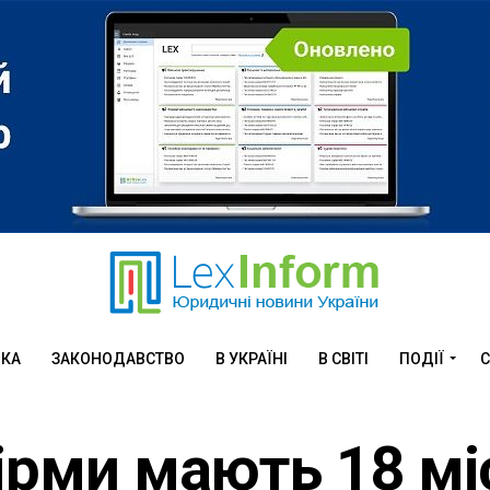
ИКА
ЗАКОНОДАВСТВО
В УКРАЇНІ
В СВІТІ
ПОДІЇ
С
фірми мають 18 мі