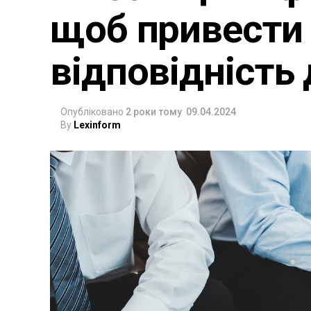
щоб привести 
відповідність
Опубліковано
2 роки тому
09.04.2024
By
Lexinform