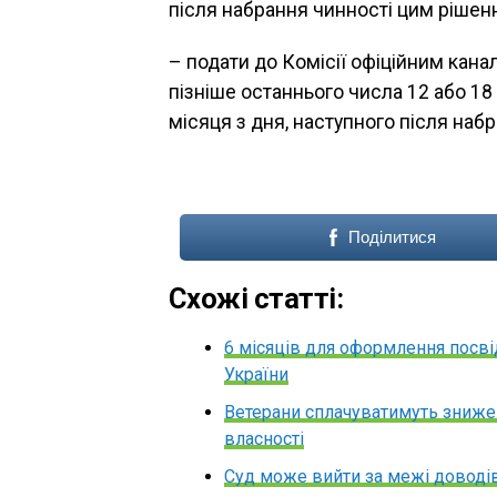
після набрання чинності цим рішен
– подати до Комісії офіційним кана
пізніше останнього числа 12 або 18
місяця з дня, наступного після наб
Поділитися
Схожі статті:
6 місяців для оформлення посв
України
Ветерани сплачуватимуть знижені
власності
Суд може вийти за межі доводів