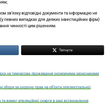
ням;
лом зв’язку відповідні документи та інформацію не
 (у певних випадках для деяких інвестиційних фірм)
рання чинності цим рішенням.
Твітнути
ідки на тимчасове проживання іноземними захисниками
 збори за охорону прав на об'єкти інтелектуальної
 та вимог апеляційної скарги в разі встановлення