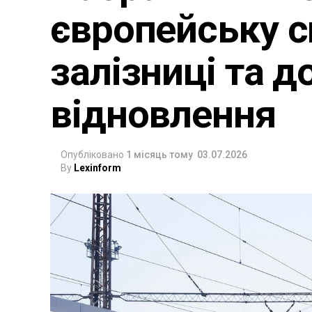
європейську с
залізниці та д
відновлення
Опубліковано
1 місяць тому
03.07.2026
By
Lexinform