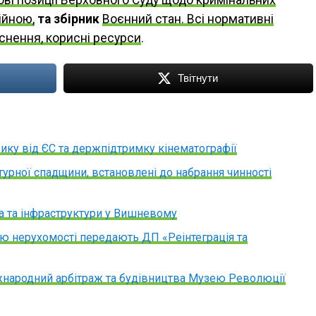
ійною,
та збірник
Воєнний стан. Всі нормативні
яснення, корисні ресурси
.
Твітнути
зику від ЄС та держпідтримку кінематографії
турної спадщини, встановлені до набрання чинності
а та інфраструктури у Вишневому
ю нерухомості передають ДП «Реінтеграція та
іжнародний арбітраж та будівництва Музею Революції