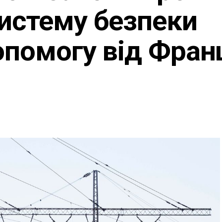
истему безпеки
опомогу від Франц