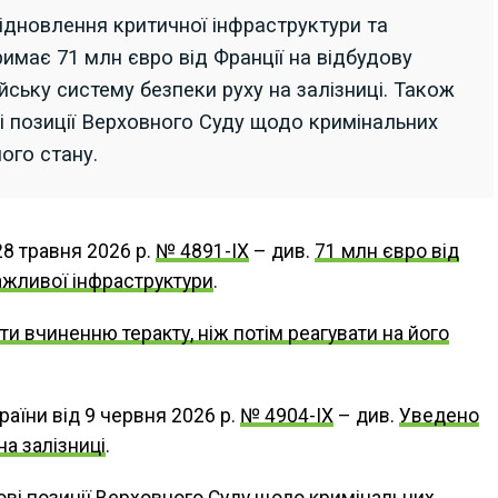
ідновлення критичної інфраструктури та
римає 71 млн євро від Франції на відбудову
йську систему безпеки руху на залізниці. Також
і позиції Верховного Суду щодо кримінальних
ого стану.
28 травня 2026 р.
№ 4891-IX
– див.
71 млн євро від
ажливої інфраструктури
.
ти вчиненню теракту, ніж потім реагувати на його
раїни від 9 червня 2026 р.
№ 4904-IX
– див.
Уведено
а залізниці
.
ві позиції Верховного Суду щодо кримінальних