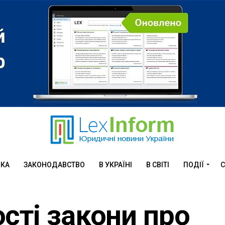
ИКА
ЗАКОНОДАВСТВО
В УКРАЇНІ
В СВІТІ
ПОДІЇ
С
сті закони про