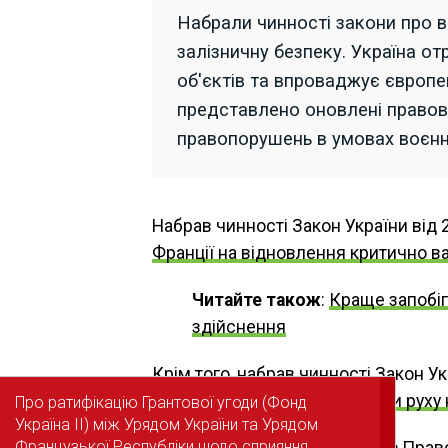
Набрали чинності закони про в
залізничну безпеку. Україна от
об'єктів та впроваджує європе
представлено оновлені правов
правопорушень в умовах воєнн
Набрав чинності Закон України від 
Франції на відновлення критично в
Читайте також
:
Краще запобіг
здійснення
Крім того, набрав чинності Закон Ук
європейську систему безпеки руху н
Про ратифікацію Грантової угоди (Фонд
Про ратифікацію Грантової угоди (Фонд
Україна II) між Урядом України та Урядом
Україна II) між Урядом України та Урядом
Французької Республіки щодо сприяння
Французької Республіки щодо сприяння
Також зверніть увагу на
Право