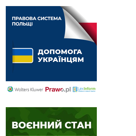
ліцензуватиметься
НЕ ПРОПУСТІТЬ
Санкція за «дезу» Влада готує «смотрящого» для
ЗМІ