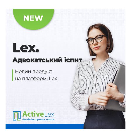
Законом також внесені зміни до ст. 15 Закону України
«Про статус народного депутата України» якими
визначено, Верховна Рада України приймає рішення
про направлення депутатського запиту до Президента
України більшістю конституційного складу ВРУ
(раніше – однією п’ятою від її конституційного
складу.).
Новою редакцією ст. 25 встановлено обов’язок
народного депутата перед вступом на посаду та
протягом строку депутатських повноважень щорічно,
до 1 квітня,
подавати шляхом заповнення на
офіційному веб-сайті Національного агентства з
питань запобігання корупції декларацію
особи
(раніше подавали за місцем роботи), уповноваженої
на виконання функцій держави або місцевого
самоврядування, за минулий рік відповідно до
Закону України «Про запобігання корупції».