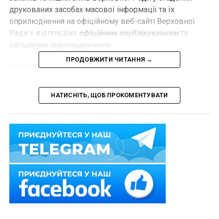
друкованих засобах масової інформації та їх
оприлюднення на офіційному веб-сайті Верховної
Ради є відповідно
офіційним опублікуванням
та
офіційним оприлюдненням
.
ПРОДОВЖИТИ ЧИТАННЯ →
Зміненою ст. 224 Регламенту визначено, що на
одному пленарному тижні може бути внесено
не
більше десяти депутатських запитів одного
НАТИСНІТЬ, ЩОБ ПРОКОМЕНТУВАТИ
народного депутата
.
Головуючий на пленарному засіданні у п’ятницю
оголошує загальну кількість та короткий зміст
депутатських запитів, внесених протягом пленарного
тижня, та інформує Верховну Раду про кількість
депутатських запитів, внесених відповідно до органів
ВРУ, до КМУ, до керівників інших органів державної
влади та органів місцевого самоврядування, а також
до керівників підприємств, установ і організацій,
розташованих на території України, незалежно від їх