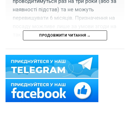
проводитимуться раз на три роки (або за
наявності підстав) та не можуть
перевищувати 6 місяців. Призначення на
посаду можливе лише за умови згоди на
такі перевірки.
ПРОДОВЖИТИ ЧИТАННЯ →
Набрала чинності постанова Кабінету Міністрів
України від 29 квітня 2025 р. № 487, якою відповідно
до
ст. 572-2
Митного кодексу України затверджено:
– Порядок проведення перевірки на доброчесність та
моніторингу способу життя посадових осіб митних
органів і періодичність їх проведення;
– Порядок подання декларації доброчесності
посадових осіб митних органів;