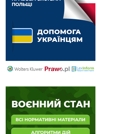
моніторингу способу життя не може перевищувати
шести місяців.
Також зверніть увагу
на
Правові позиції
Верховного Суду щодо кримінальних
правопорушень, пов’язаних з війною,
та збірник
Воєнний стан. Всі нормативні матеріали,
алгоритми дій, роз’яснення, корисні ресурси
.
Схожі статті:
Перелік посад в поліції, звільнених від
перевірки фізпідготовки
ФОПів не виключатимуть з Реєстру платників
єдиного податку за наслідками камеральної
перевірки