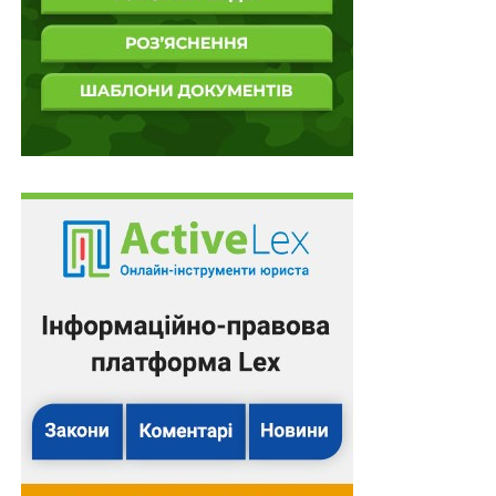
6 місяців для оформлення посвідки на
тимчасове проживання іноземними
захисниками України
Не більше двох учнів 4 - 5 рівня підтримки в
інклюзивному класі
Нові правила перевірки листків
непрацездатності
ПОВ'ЯЗАНІ ТЕМИ:
FEATURED
LEX
МИТНИЙ КОДЕКС УКРАЇНИ
НАСТУПНА
План боротьби з недоліками в ЗСУ
розроблятимуть упродовж місяця
НЕ ПРОПУСТІТЬ
Разова грошова виплата до Дня Незалежності у
2025 р.