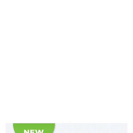
– форму декларації доброчесності посадових осіб
митних органів.
Зокрема передбачено, що під час призначення на
посаду в митні органи особі повідомляється про
проведення перевірки на доброчесність та
моніторингу способу життя посадових осіб митних
органів. Така особа надає згоду на проведення
перевірки на доброчесність та моніторингу способу
життя, про що зазначається в контракті про
проходження служби в митних органах.
Перевірка на доброчесність проводиться стосовно
всіх посадових осіб митних органів один раз на три
роки відповідно до графіків перевірок, які
затверджує Голова Держмитслужби або особа, яка
виконує його обов’язки, за поданням уповноваженого
підрозділу Держмитслужби, а також у разі: