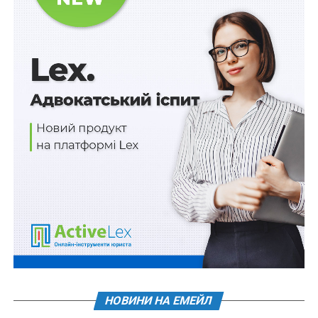
– надходження інформації від спеціально
уповноважених суб’єктів у сфері протидії корупції
про можливі факти корупційних або пов’язаних з
корупцією правопорушень;
– отримання інформації про можливі порушення від
державних органів (у тому числі від правоохоронних
органів), органів місцевого самоврядування тощо;
Читайте також
:
Для притягнення суб’єкта
декларування до кримінальної відповідальності
за неподання декларації не потрібне попереднє
письмове повідомлення правопорушника від
НАЗК
– самостійного виявлення уповноваженим
підрозділом або іншою посадовою особою під час
проведення інших перевірок фактів, що можуть
НОВИНИ НА ЕМЕЙЛ
свідчити про недоброчесну поведінку посадової