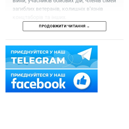
війни, учасників бойових дій, членів сімей
загиблих ветеранів, колишніх в'язнів
концтаборів та інших.
ПРОДОВЖИТИ ЧИТАННЯ →
Набрала чинності постанова Кабінету Міністрів
України від 29 квітня 2025 р. № 486, якою
встановлено, що разова грошова виплата до Дня
Незалежності України виплачується до 24 серпня
2025 р. у таких розмірах:
1) особам з інвалідністю внаслідок війни та колишнім
малолітнім (яким на момент ув’язнення не
виповнилося 14 років) в’язням концентраційних
таборів, гетто, інших місць примусового тримання,
визнаних особами з інвалідністю від загального
захворювання, трудового каліцтва та з інших причин: