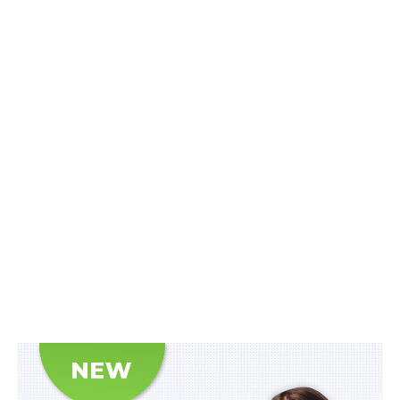
– I групи – 3100 гривень;
– II групи – 2900 гривень;
– III групи – 2700 гривень;
2) учасникам бойових дій, постраждалим учасникам
Революції Гідності та колишнім неповнолітнім (яким
на момент ув’язнення не виповнилося 18 років)
в’язням концентраційних таборів, гетто, інших місць
примусового тримання, а також дітям, які народилися
в зазначених місцях примусового тримання їх батьків,
– 1000 гривень;
3) особам, які мають особливі заслуги перед
Батьківщиною, – 3100 гривень;
Читайте також
:
Незабезпечення державою
громадян, які страждають на рідкісні
захворювання, безоплатними ліками є