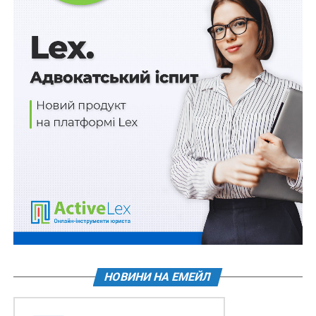
підставою для відшкодування їм витрат на
придбанням таких ліків
4) членам сімей загиблих (померлих) ветеранів війни,
статус яким установлено згідно з
п. 1 ст. 10
Закону
України «Про статус ветеранів війни, гарантії їх
соціального захисту», членам сімей загиблих
(померлих) Захисників і Захисниць України, дружинам
(чоловікам) померлих осіб з інвалідністю внаслідок
війни, які не одружилися вдруге, дружинам
(чоловікам) померлих учасників бойових дій,
учасників війни та жертв нацистських переслідувань,
визнаних за життя особами з інвалідністю від
загального захворювання, трудового каліцтва та з
інших причин, які не одружилися вдруге, – 650
гривень;
НОВИНИ НА ЕМЕЙЛ
5) учасникам війни та колишнім в’язням
концентраційних таборів, гетто, інших місць