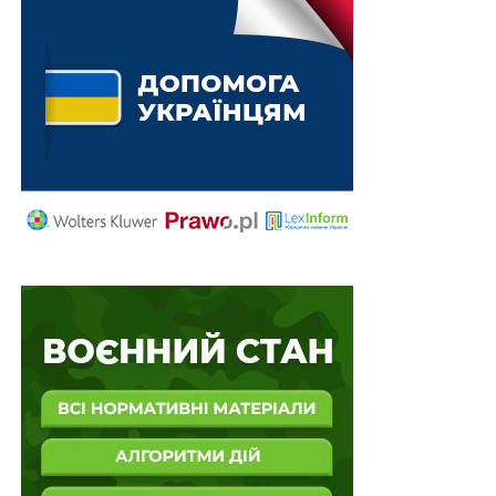
загиблих (померлих) громадян, які мають
особливі…
Звернення до американського народу з нагоди
250-ї річниці незалежності США
3,83 трлн грн було витрачено на безпеку і
оборону у 2025 році
ПОВ'ЯЗАНІ ТЕМИ:
FEATURED
LEX
ГРОШОВА ДОПОМОГА
ДЕНЬ НЕЗАЛЕЖНОСТІ УКРАЇНИ
НАСТУПНА
Не більше 6 місяців для перевірки митників на
доброчесність
НЕ ПРОПУСТІТЬ
Американсько-Український інвестиційний фонд
відбудови