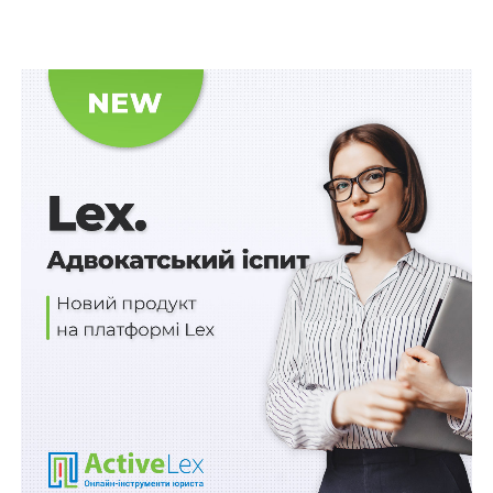
результатами неформального навчання – довідка, в
якій зазначатимуться професія (спеціальність),
кваліфікація, за якою здійснювалося навчання,
напрям підвищення кваліфікації, строки навчання.
Також у пункті 2.6 в новій редакції будуть викладені
абзац третій
:
«Спеціалізація керівників, професіоналів і
фахівців організовується з метою набуття ними
здатності виконувати завдання та обов’язки, що
мають особливості у межах раніше набутої
спеціальності», абзац п’ятий: «Підвищення
кваліфікації керівників, професіоналів та
фахівців здійснюється з метою набуття ними
нових та/або вдосконалення раніше набутих
компетентностей у межах професійної діяльності
або галузі знань» та абзац десятий: «Стажування
керівників, професіоналів та фахівців передбачає