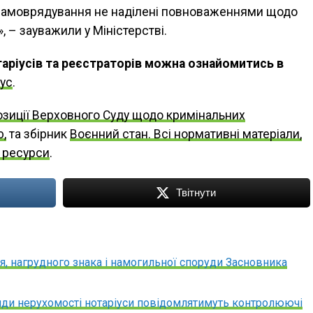
 самоврядування не наділені повноваженнями щодо
 – зауважили у Міністерстві.
таріусів та реєстраторів можна ознайомитись в
іус
.
озиції Верховного Суду щодо кримінальних
ю,
та збірник
Воєнний стан. Всі нормативні матеріали,
і ресурси
.
Твітнути
, нагрудного знака і намогильної споруди Засновника
нди нерухомості нотаріуси повідомлятимуть контролюючі