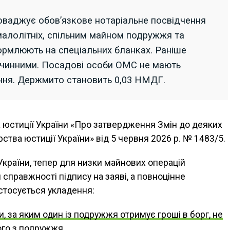
оваджує обов’язкове нотаріальне посвідчення
малолітніх, спільним майном подружжя та
ормлюють на спеціальних бланках. Раніше
 чинними. Посадові особи ОМС не мають
ння. Держмито становить 0,03 НМДГ.
а юстиції України «Про затвердження Змін до деяких
ства юстиції України» від 5 червня 2026 р. № 1483/5.
 України, тепер для низки майнових операцій
справжності підпису на заяві, а повноцінне
 стосується укладення:
и, за яким один із подружжя отримує гроші в борг, не
ого з подружжя