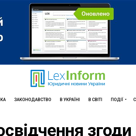
ИКА
ЗАКОНОДАВСТВО
В УКРАЇНІ
В СВІТІ
ПОДІЇ
С
освідчення згоди