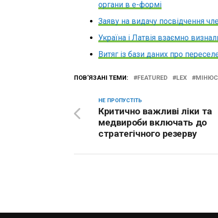
органи в е-формі
Заяву на видачу посвідчення чл
Україна і Латвія взаємно визнал
Витяг із бази даних про пересел
ПОВ'ЯЗАНІ ТЕМИ:
FEATURED
LEX
МІНЮС
НЕ ПРОПУСТІТЬ
Критично важливі ліки та
медвироби включать до
стратегічного резерву