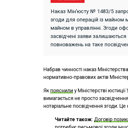
Наказ Мін’юсту № 1483/5 запр
згоди для операцій із майном 
майном в управлінні. Згоди оф
засвідчені заяви залишаються
повноважень на таке посвідче
Набрав чинності наказ Міністерств
нормативно-правових актів Міністер
Як
пояснили
у Міністерстві юстиції
вимагається не просто засвідчення 
нотаріальне посвідчення згоди. Це
Читайте також
:
Договір позик
потребує письмової згоди інш