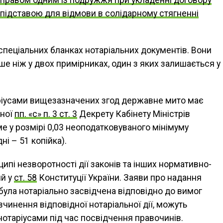
правом одним із подружжя при укладенні договору
 підставою для відмови в солідарному стягненні
 спеціальних бланках нотаріальних документів. Вони
е ніж у двох примірниках, один з яких залишається у
ріусами вищезазначених згод державне мито має
еної
пп. «с» п. 3 ст. 3
Декрету Кабінету Міністрів
е у розмірі 0,03 неоподатковуваного мінімуму
і – 51 копійка).
ипі незворотності дії законів та інших нормативно-
ий у
ст. 58
Конституції України. Заяви про надання
 була нотаріально засвідчена відповідно до вимог
чинення відповідної нотаріальної дії, можуть
отаріусами під час посвідчення правочинів.