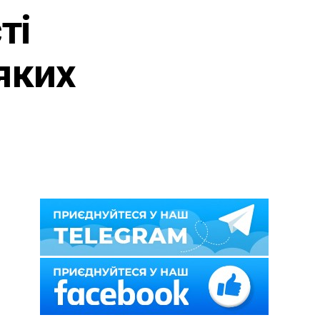
ті
яких