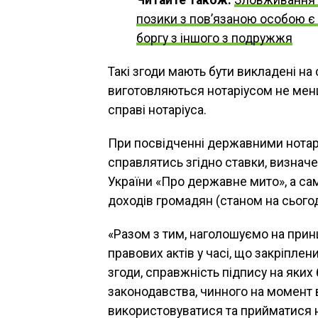
Читайте також:
Зловживання 
позики з пов’язаною особою є
боргу з іншого з подружжя
Такі згоди мають бути викладені на
виготовляються нотаріусом не менш
справі нотаріуса.
При посвідченні державними нота
справлятись згідно ставки, визнач
України «Про державне мито», а сам
доходів громадян (станом на сьогодн
«Разом з тим, наголошуємо на принц
правових актів у часі, що закріплен
згоди, справжність підпису на яких
законодавства, чинного на момент в
використовуватися та прийматися н