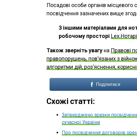
Посадові особи органів місцевого
посвідчення зазначених вище згод»,
З іншими матеріалами для но
робочому просторі
Lex.Нотар
Також зверніть увагу
на
Правові п
правопорушень, пов’язаних з війно
алгоритми дій, роз’яснення, корисн
Поділитися
Схожі статті:
Затверджено зразки посвідчення
сучасної України
Про посвідчення договорів оре