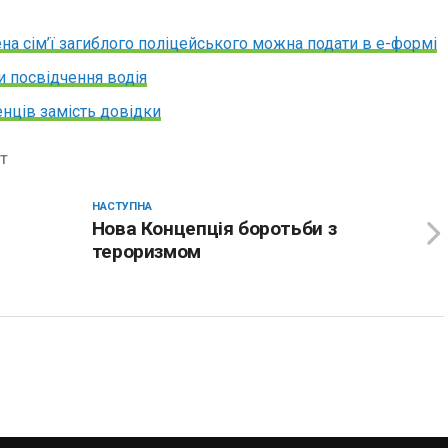
ена сім’ї загиблого поліцейського можна подати в е-формі
и посвідчення водія
енців замість довідки
Т
НАСТУПНА
Нова Концепція боротьби з
тероризмом