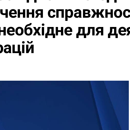
дчення справжнос
 необхідне для де
рацій