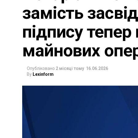
замість засві
підпису тепер
майнових опе
Опубліковано
2 місяці тому
16.06.2026
By
Lexinform