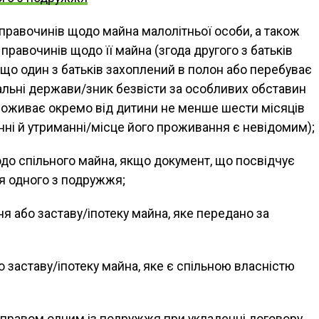
 правочинів щодо майна малолітньої особи, а також
равочинів щодо її майна (згода другого з батьків
кщо один з батьків захоплений в полон або перебуває
альні держави/зник безвісти за особливих обставин
роживає окремо від дитини не менше шести місяців
ванні й утриманні/місце його проживання є невідомим);
до спільного майна, якщо документ, що посвідчує
’я одного з подружжя;
я або заставу/іпотеку майна, яке передано за
 заставу/іпотеку майна, яке є спільною власністю