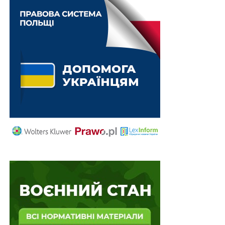
про підготовку подання до відповідного
органу, який має право прийняти рішення про
анулювання ліцензії/свідоцтва та/або інших
документів, що надають право на здійснення
діяльності, з провадженням якої в особи
виникає статус суб’єкта, у встановленому
законодавством порядку;
про покладення на суб’єкта обов’язку
відсторонити від роботи посадову особу такого
суб’єкта;
про накладення штрафу на суб’єкта;
про укладення Мін’юстом/територіальним
органом Мін’юсту письмової угоди із суб’єктом,
за якою суб’єкт зобов’язується сплатити
визначене грошове зобов’язання та вжити
заходів для усунення та/або недопущення в
подальшій діяльності порушень вимог