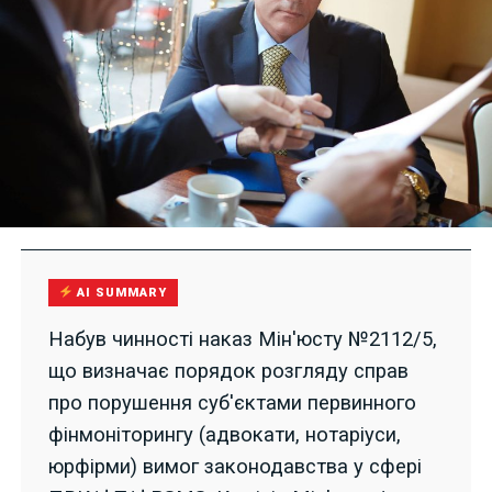
AI SUMMARY
Набув чинності наказ Мін'юсту №2112/5,
що визначає порядок розгляду справ
про порушення суб'єктами первинного
фінмоніторингу (адвокати, нотаріуси,
юрфірми) вимог законодавства у сфері