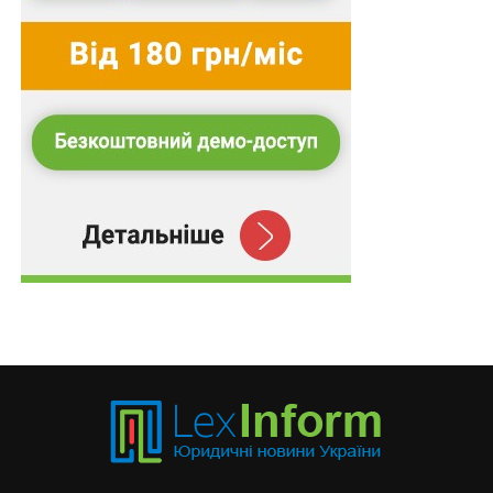
пізніше ніж через три роки з дня його
вчинення;
установлення Комісією під час розгляду
справи факту припинення діяльності
(ліквідацію) суб’єкта.
Водночас, визнано такими, що втратили чинність,
накази Міністерства юстиції України від 28 травня
2015 р.
№ 810/5
та від 28 травня 2015 р.
№ 811/5
.
Схожі статті:
Нові умови співфінансування заходів стійкості
регіонів, що межують з рф
Кандидатури командувачів сил далекобійного