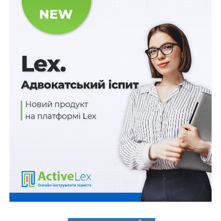
Зокрема дія Порядку поширюється на суб’єктів
первинного фінансового моніторингу, державне
регулювання і нагляд за якими у сфері запобігання та
протидії легалізації (відмиванню) доходів, одержаних
злочинним шляхом, фінансуванню тероризму та
фінансуванню розповсюдження зброї масового
знищення здійснюється Міністерством юстиції
України, територіальними органами Міністерства
юстиції України, а саме: адвокатські бюро,
адвокатські об’єднання та адвокатів, які здійснюють
адвокатську діяльність індивідуально; нотаріусів;
суб’єктів господарювання, що надають юридичні
послуги; осіб, які надають послуги щодо створення,
забезпечення діяльності або управління юридичними
особами.
Розгляд справ та застосування до суб’єкта заходів
впливу здійснюється Комісією, яка розглядає справу