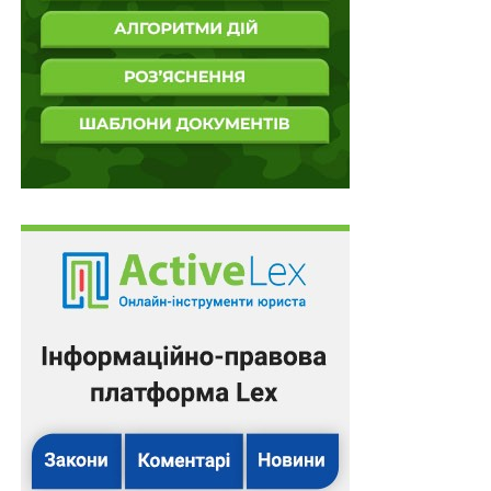
законодавства у сфері запобігання та протидії,
забезпечити підвищення ефективності
функціонування та/або адекватності системи
управління ризиками тощо.
Рішення про застосування заходів впливу до суб’єкта
приймається Комісією протягом шести місяців з дня
виявлення порушення, але не пізніше ніж через три
роки з дня його вчинення.
Підставами для закриття провадження у справі є:
установлення Комісією під час розгляду
справи факту відсутності порушень суб’єктом
вимог законодавства у сфері запобігання та
протидії;
неприйняття Комісією рішення за результатами
розгляду матеріалів справи протягом шести
місяців з дня виявлення порушення, але не