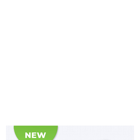
2020 р. № 58/299/5.
Відповідно до Порядку, судове рішення про
конфіскацію разом з виконавчим документом та
копією опису майна після їх отримання в порядку,
встановленому законодавством, АРМА направляє
супровідним листом для примусового виконання до
органу ДВС. У разі відсутності у справі опису майна,
надсилається довідка про те, що опис майна не
проводився.
Опис та арешт активів проводяться державним
виконавцем у
строк не пізніше п’яти робочих днів з
дня отримання інформації про місцезнаходження
активів
.
АРМА на призначений державним виконавцем день
забезпечує безперешкодний доступ та
супроводження державного виконавця та інших осіб,
які залучаються державним виконавцем для