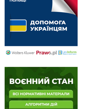
Схожі статті:
100 днів для добровільного повернення на
військову службу
Строк прийняття погоджених нормативно-
правових актів збільшено до 120 днів
Заяву на визначення квоти культивування
канабісу треба подати протягом 10 днів
10 днів на кодифікацію зразка вибухової
речовини як предмета постачання
30 днів для розгляду заявок на експорт
оборонних технологій
ПОВ'ЯЗАНІ ТЕМИ:
АРМА
ВИКОНАВЧЕ ПРОВАДЖЕННЯ
ДВС
МАЙНО
МІНЮСТ
СУДОВІ РІШЕННЯ
НАСТУПНА
Стажування у Держлікслужбі – безкоштовно