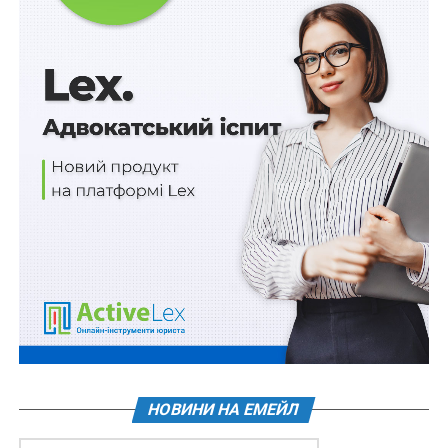
проведення виконавчих дій щодо активів, що
підлягають опису та арешту.
Державний виконавець за участю суб’єкта оціночної
діяльності, інших осіб, які залучаються для
проведення виконавчих дій, оглядає активи, що
підлягають конфіскації (стягненню в дохід держави),
і виносить постанову про опис та арешт майна
(коштів), в якій зазначаються відомості про активи,
яка підписується державним виконавцем,
представником АРМА, зберігачем активів, іншими
особами, які були присутні під час опису активів.
Постанова складається у чотирьох примірниках.
Перший примірник залишається у провадженні
державного виконавця, інші – вручаються
представнику АРМА, боржнику (представнику
НОВИНИ НА ЕМЕЙЛ
боржника) і зберігачу активів, призначеному
державним виконавцем, під підпис на першому