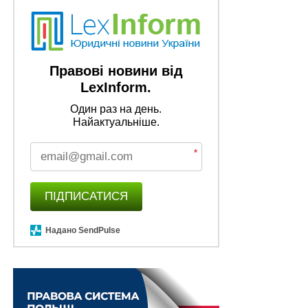
примірнику. У разі відсутності боржника під час опису
активів примірник постанови про опис та арешт
майна (коштів) надсилається боржнику в порядку,
визначеному ст. 28 Закону України «Про виконавче
Правові новини від
провадження».
LexInform.
Один раз на день.
Передання активів від АРМА зберігачеві
Найактуальніше.
оформлюється актом приймання-передавання
активів за формою згідно з додатком до цього
*
Порядку.
Реалізація активів здійснюється відповідно до
ПІДПИСАТИСЯ
Порядку реалізації арештованого майна,
затвердженого наказом Міністерства юстиції України
Надано SendPulse
від 29 вересня 2016 р. № 2831/5.