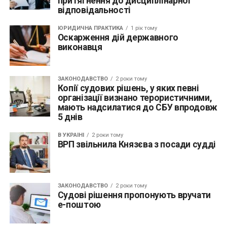
притягнення до дисциплінарної
відповідальності
ЮРИДИЧНА ПРАКТИКА
1 рік тому
Оскарження дій державного
виконавця
ЗАКОНОДАВСТВО
2 роки тому
Копії судових рішень, у яких певні
організації визнано терористичними,
мають надсилатися до СБУ впродовж
5 днів
В УКРАЇНІ
2 роки тому
ВРП звільнила Князєва з посади судді
ЗАКОНОДАВСТВО
2 роки тому
Судові рішення пропонують вручати
е-поштою