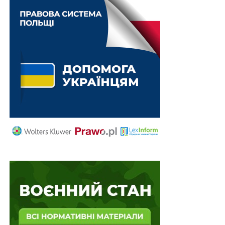
Окрім того, встановлено, що в умовах воєнного стану
державні замовники у сфері оборони для здійснення
попередньої оплати за капітальними видатками та за
державними контрактами (договорами) можуть у
разі потреби перераховувати кошти постачальникам
товарів, виконавцям робіт і надавачам послуг (крім
нерезидентів) на рахунки, відкриті на їх ім’я в
державних банках, з подальшим використанням
зазначених коштів виключно на цілі, визначені
державними контрактами (договорами) про
закупівлю товарів, робіт і послуг, з наданням
підтвердних документів.
Дія цієї постанови поширюється, зокрема на чинні
договори (контракти) на постачання товарів,
виконання робіт та надання послуг для забезпечення
потреб сектору безпеки і оборони, а також інших
товарів, робіт і послуг для гарантованого