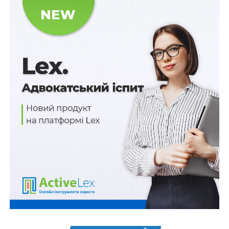
індивідуального захисту військові адміністрації
можуть за попередньою оплатою
Під час розрахунку та встановлення цін положення
щодо визначення ціни на основі розрахунково-
калькуляційних матеріалів, встановлені Порядком
формування та коригування очікуваної вартості
товарів, робіт і послуг оборонного призначення,
закупівля яких здійснюється за неконкурентною
процедурою, затвердженим постановою Кабінету
Міністрів України від 17 березня 2021 р.
№ 309
та
умови договорів, укладених відповідно до цього
Порядку, не застосовуються.
Відмова від відшкодування витрат виконавця у
складі ціни товарів (робіт, послуг), обґрунтованих
технічною, технологічною документацією та
обліковою політикою виконавця, не допускається.
Погоджена сторонами ціна товарів (робіт, послуг)