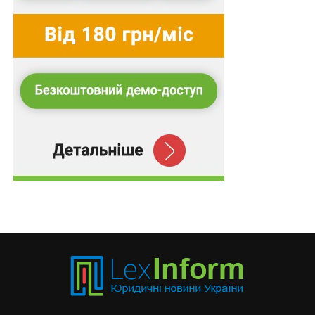
воєнного стану…
Особливості надання адміністративних послуг у
будівництві під час війни
Скасовано особливості оцінювання наглядових
рад держпідприємств в умовах війни
ПОВ'ЯЗАНІ ТЕМИ:
FEATURED
БЕЗПЕКА І ОБОРОНА
ВОЄННИЙ СТАН
ДОГОВІР
ПОСТАНОВА КМУ
НАСТУПНА
Гуманітарну допомогу визнаватимуть за
декларативним принципом
НЕ ПРОПУСТІТЬ
Невиплачені суми пенсій та допомоги виплатять
у наступних періодах