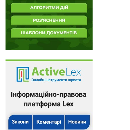
забезпечення потреб безпеки і оборони України, які
укладені до набрання чинності цією постановою, але
продовжують виконуватися.
Нагадаємо
,
10 млрд гривень на озброєння та
військову техніку
Схожі статті:
Набрали чинності закони про європейську
систему безпеки залізниці та допомогу від
Франції на…
Пільга з ПДВ для оборонних товарів не
залежить від того, хто їх оплачує
При визначенні строку на оскарження
податкового повідомлення-рішення під час