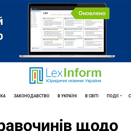
ИКА
ЗАКОНОДАВСТВО
В УКРАЇНІ
В СВІТІ
ПОДІЇ
С
равочинів щодо