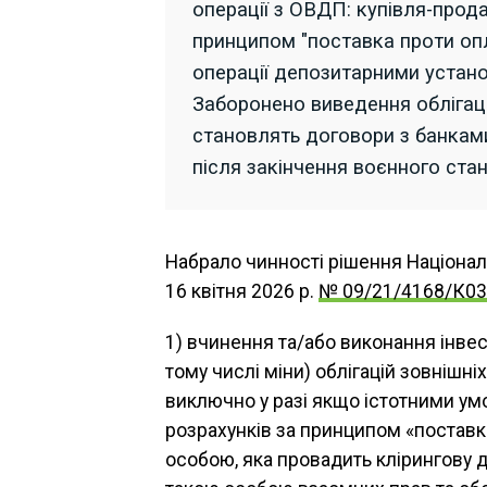
операції з ОВДП: купівля-прод
принципом "поставка проти опл
операції депозитарними устан
Заборонено виведення облігаці
становлять договори з банками
після закінчення воєнного стан
Набрало чинності рішення Національ
16 квітня 2026 р.
№ 09/21/4168/К03
1) вчинення та/або виконання інве
тому числі міни) облігацій зовнішн
виключно у разі якщо істотними у
розрахунків за принципом «поставк
особою, яка провадить клірингову д