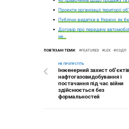
46 правочинів щодо продажу та 
Проекти організації території о
Публічні видатки в Україні: як б
Договір про передачу автомобіл
не…
ПОВ'ЯЗАНІ ТЕМИ:
FEATURED
LEX
ОЗДП
НЕ ПРОПУСТІТЬ
Інженерний захист об’єкті
нафтогазовидобування і
постачання під час війни
здійснюється без
формальностей