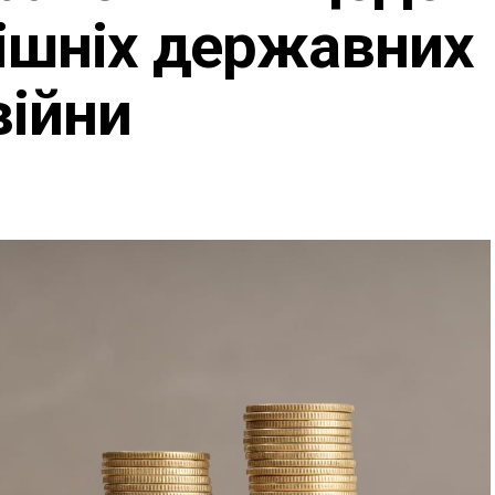
нішніх державних
війни