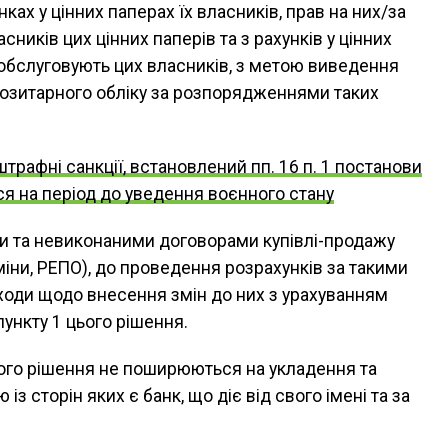
ах у цінних паперах їх власників, прав на них/за
сників цих цінних паперів та з рахунків у цінних
обслуговують цих власників, з метою виведення
епозитарного обліку за розпорядженнями таких
трафні санкції, встановлений пп. 16 п. 1 постанови
 на період до уведення воєнного стану
и та невиконаними договорами купівлі-продажу
іни, РЕПО), до проведення розрахунків за такими
ходи щодо внесення змін до них з урахуванням
ункту 1 цього рішення.
цього рішення не поширюються на укладення та
з сторін яких є банк, що діє від свого імені та за