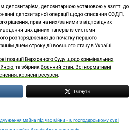
м депозитарієм, депозитарною установою у взятті до
онанні депозитарної операції щодо списання ОЗДП,
ього рішення, прав на них/за ними з відповідних
виведення цих цінних паперів із системи
акого розпорядження до початку першого
аннім днем строку дії воєнного стану в Україні.
ві позиції Верховного Суду щодо кримінальних
ійною,
та збірник
Воєнний стан. Всі нормативні
яснення, корисні ресурси
.
Твітнути
дчуження майна під час війни - в господарському суді