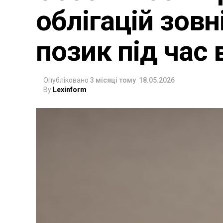
облігацій зов
позик під час 
Опубліковано
3 місяці тому
18.05.2026
By
Lexinform