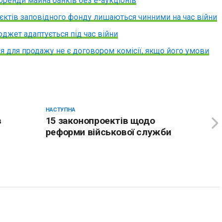
оренди майна банків без е-аукціонів
б’єктів заповідного фонду лишаються чинними на час війни
юджет адаптується під час війни
я для продажу не є договором комісії, якщо його умови
НАСТУПНА
в
15 законопроектів щодо
реформи військової служби