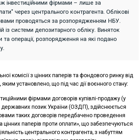
аж інвестиційними фірмами – лише за
ати" через центрального контрагента. Облікові
овами проводяться за розпорядженням НБУ.
й із системи депозитарного обліку. Виняток
 та операції, розпорядження на які подано
у.
ної комісії з цінних паперів та фондового ринку від
, яким установлено, що під час дії воєнного стану:
стиційними фірмами договорів купівлі-продажу (у
іх державних позик України (ОЗДП), здійснюється
мовами таких договорів передбачено проведення
а цінних паперів проти оплати», що забезпечуються
іяльність центрального контрагента, з набуттям