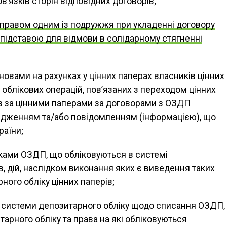
’язків сторін відповідних договорів;
правом одним із подружжя при укладенні договору
 підставою для відмови в солідарному стягненні
овами на рахунках у цінних паперах власників цінних
 облікових операцій, пов’язаних з переходом цінних
рав за цінними паперами за договорами з ОЗДП
ядженням та/або повідомленням (інформацією), що
раїни;
ками ОЗДП, що обліковуються в системі
в, дій, наслідком виконання яких є виведення таких
ного обліку цінних паперів;
о системи депозитарного обліку щодо списання ОЗДП,
арного обліку та права на які обліковуються