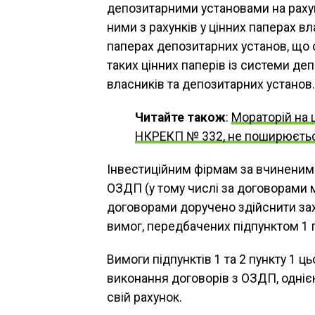
депозитарними установами на рахунк
ними з рахунків у цінних паперах вла
паперах депозитарних установ, що 
таких цінних паперів із системи д
власників та депозитарних установ.
Читайте також
:
Мораторій на ш
НКРЕКП № 332, не поширюється
Інвестиційним фірмам за вчиненим
ОЗДП (у тому числі за договорами м
договорами доручено здійснити за
вимог, передбачених підпунктом 1 п
Вимоги підпунктів 1 та 2 пункту 1 
виконання договорів з ОЗДП, однією і
свій рахунок.