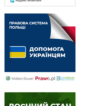
Надано SendPulse