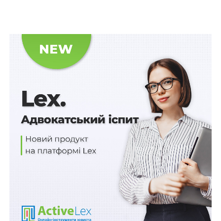
– молоді та спорту, культури та оброни. Конкурсна
комісія затверджується Міністерством. Члени комісії
працюють на громадських засадах.
Конкурс не може продовжуватись більше 24-х днів з
дня оголошення про його початок.
Схожі статті:
Створюється Міжнародна компенсаційна
комісія для України
Дунайська комісія відмовилася від російської
мови
ПОВ'ЯЗАНІ ТЕМИ: