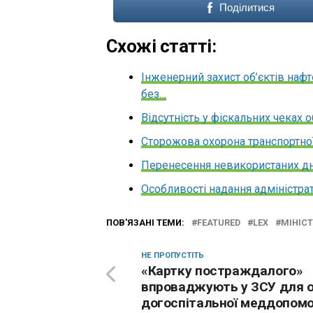
Поділитися
Схожі статті:
Інженерний захист об’єктів нафт
без…
Відсутність у фіскальних чеках 
Сторожова охорона транспортної
Перенесення невикористаних дні
Особливості надання адміністрат
ПОВ'ЯЗАНІ ТЕМИ:
FEATURED
LEX
МІНІСТ
НЕ ПРОПУСТІТЬ
«Картку постраждалого»
впроваджують у ЗСУ для о
догоспітальної меддопом