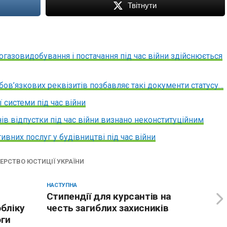
Твітнути
огазовидобування і постачання під час війни здійснюється
обов’язкових реквізитів позбавляє такі документи статусу…
 системи під час війни
в відпустки під час війни визнано неконституційним
ивних послуг у будівництві під час війни
ЕРСТВО ЮСТИЦІЇ УКРАЇНИ
НАСТУПНА
Стипендії для курсантів на
бліку
честь загиблих захисників
оги