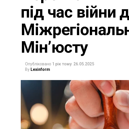
під час війни
Міжрегіональн
Мін’юсту
Опубліковано
1 рік тому
26.05.2025
By
Lexinform