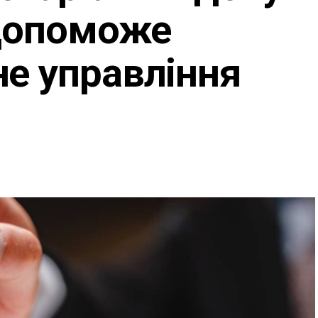
 допоможе
е управління