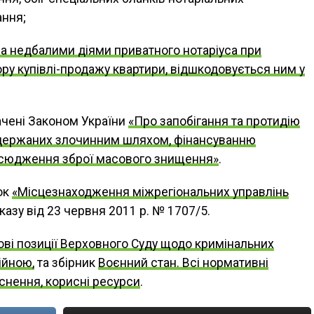
ання;
а недбалими діями приватного нотаріуса при
ру купівлі-продажу квартири, відшкодовується ним у
чені Законом України
«Про запобігання та протидію
 одержаних злочинним шляхом, фінансуванню
всюдження зброї масового знищення»
.
ок
«Місцезнаходження міжрегіональних управлінь
казу від 23 червня 2011 р. № 1707/5.
ві позиції Верховного Суду щодо кримінальних
ійною,
та збірник
Воєнний стан. Всі нормативні
яснення, корисні ресурси
.