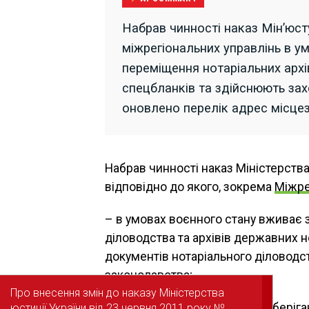
Набрав чинності наказ Мін’юс
міжрегіональних управлінь в у
переміщення нотаріальних архі
спецбланків та здійснюють зах
оновлено перелік адрес місце
Набрав чинності наказ Міністерства 
відповідно до якого, зокрема
Міжре
– в умовах воєнного стану вживає 
діловодства та архівів державних н
документів нотаріального діловодст
законодавства;
Про внесення змін до наказу Міністерства
Про внесення змін до наказу Міністерства
– контролює використання, зберіган
юстиції України від 23 червня 2011 року №
юстиції України від 23 червня 2011 року №