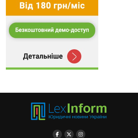
призначених відповідно до Закону «Про
пенсійне…
Ветеранів прийматимуть першочергово у
закладах охорони здоров’я
Неотриману загиблим військовослужбовцем
матеріальну допомогу для вирішення…
Підсанкційних осіб не допускатимуть до
відбору членів Нацради з телебачення і
радіомовлення
ПОВ'ЯЗАНІ ТЕМИ:
FEATURED
LEX
НАСТУПНА
Три шляхи координації використання грантів на
профілактику та протидію ВІЛ/СНІДу
НЕ ПРОПУСТІТЬ
План реагування на можливе завершення
тимчасового захисту в ЄС можна обговорити