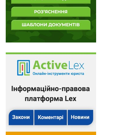
час провадження професійної діяльності;
4) знання положень нормативно-правових актів у
сфері охорони психічного здоров’я в Україні.
Також зверніть увагу
на
Правові позиції
Верховного Суду щодо кримінальних
правопорушень, пов’язаних з війною,
та збірник
Воєнний стан. Всі нормативні матеріали,
алгоритми дій, роз’яснення, корисні ресурси
.
Схожі статті:
Посада заступника голови з питань оборони
з’явиться в держадміністраціях
Протиправним є обмеження розміру пенсій,