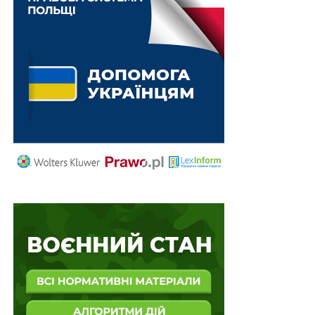
діють чи діяли на тимчасово окупованій території
України;
– до якої застосовано спеціальні економічні та інші
обмежувальні заходи (санкції) відповідно до Закону
України
«Про санкції»
;
– є членом конкурсної комісії.
Оцінювання кандидатів провадиться за такими
критеріями:
1) професійна компетентність;
2) управлінські навички;
3) доброчесність — дотримання норм професійної
етики та спрямованість дій на захист прав і законних
інтересів громадян у сфері психічного здоров’я та
відмова від превалювання приватного інтересу під