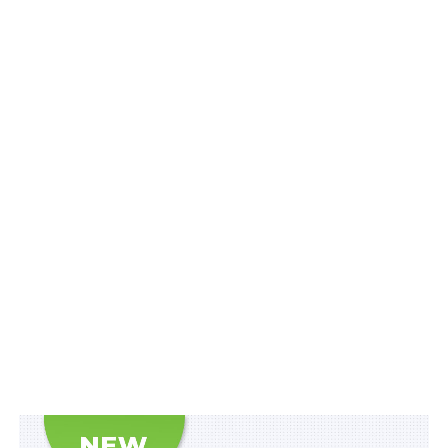
передання особи на піклування близькому
родичу на поміщення до закладу з надання
психіатричної допомоги не суперечить вимогам
КПК
Зокрема передбачено, що до першого складу
Національної комісії за результатами відкритого
конкурсу обирається 12 членів від громадських
об’єднань надавачів послуг у сфері психічного
здоров’я та фахівців у сфері психічного здоров’я.
Кандидат повинен відповідати таким вимогам:
1) бути громадянином (громадянкою) України, вільно
володіти державною мовою;
2) бути фахівцем у сфері психічного здоров’я;
3) мати стаж роботи за професією фахівця у сфері