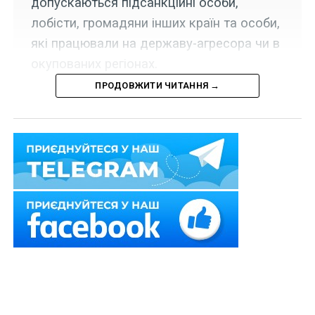
допускаються підсанкційні особи,
лобісти, громадяни інших країн та особи,
які працювали на державу-агресора чи в
окупованих регіонах.
ПРОДОВЖИТИ ЧИТАННЯ →
Набрала чинності постанова Кабінету Міністрів
України від 27 травня 2026 р. № 681, якою визначено
механізм організації та проведення відкритого
конкурсу з обрання 12 членів Національної комісії з
питань психічного здоров’я, які є представниками
саморегулівних організацій у сфері психічного
здоров’я, громадських об’єднань надавачів послуг у
сфері психічного здоров’я та фахівців у сфері
психічного здоров’я, вимоги до кандидатів на посаду
члена Національної комісії і критерії їх оцінювання.
Читайте також
:
Зміна запобіжного заходу з