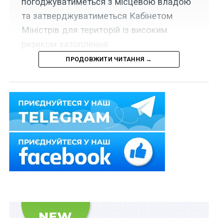
погоджуватиметься з місцевою владою
та затверджуватиметься Кабінетом
Міністрів для територій із високим
ризиком затоплення.
ПРОДОВЖИТИ ЧИТАННЯ →
Набрала чинності постанова Кабінету Міністрів
України від 4 червня 2026 р.
№ 718
, згідно з якою
план управління ризиками затоплення розробляється
ДСНС разом з Мінекономіки, Держводагентством,
іншими заінтересованими центральними органами
виконавчої влади і погоджується з місцевими
органами виконавчої влади та органами місцевого
самоврядування, на території яких існує високий
ризик затоплення, та затверджується Кабінетом
Міністрів України
кожні шість років
.
Нагадаємо
про
новий закон про захист