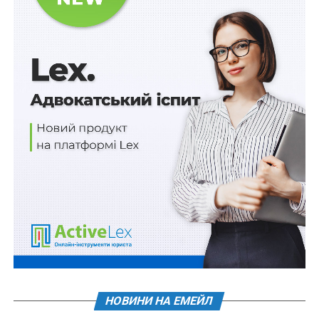
населення від інфекційних хвороб
.
Також зверніть увагу
на
Правові позиції Верховного
Суду щодо кримінальних правопорушень, пов’язаних
з війною,
та збірник
Воєнний стан. Всі нормативні
матеріали, алгоритми дій, роз’яснення, корисні
ресурси
.
Схожі статті:
Затверджено процедуру оприлюднення
результатів управління активами публічного
сектору
Ліцензію на управління небезпечними
відходами не отримають підконтрольні рф
НОВИНИ НА ЕМЕЙЛ
суб’єкти