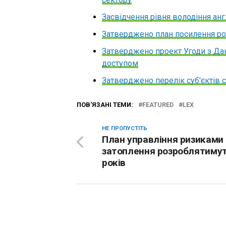
Засвідчення рівня володіння а
Затверджено план посилення рол
Затверджено проект Угоди з Д
доступом
Затверджено перелік суб'єктів си
ПОВ'ЯЗАНІ ТЕМИ:
FEATURED
LEX
НЕ ПРОПУСТІТЬ
План управління ризиками
затоплення розроблятимут
років