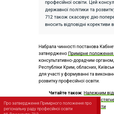
професійної освіти. Цей консу
державної політики та розвитк
712 також скасовує дію попер
вносить відповідні корективи 
Набрала чинності постанова Кабінет
затверджено
Примірне положення п
консультативно-дорадчим органом, 
Республіки Крим, обласних, Київсь
для участі у формуванні та виконан
розвитку професійної освіти.
Читайте також
:
Належним від
поновлення на роботі та стягн
Про затвердження Примірного положення про
Про затвердження Примірного положення про
є відповідний відділ освіти
регіональну раду професійної освіти
регіональну раду професійної освіти