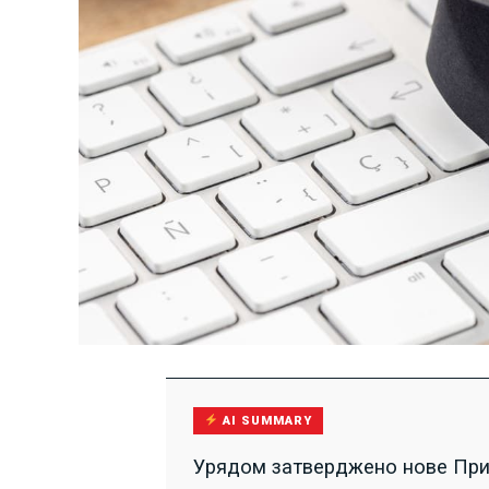
AI SUMMARY
Урядом затверджено нове Прим