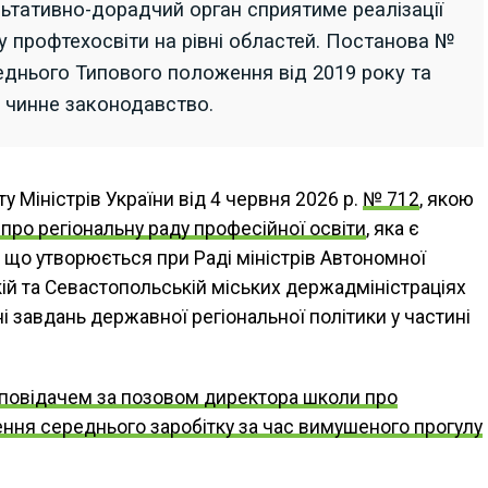
льтативно-дорадчий орган сприятиме реалізації
у профтехосвіти на рівні областей. Постанова №
еднього Типового положення від 2019 року та
в чинне законодавство.
у Міністрів України від 4 червня 2026 р.
№ 712
, якою
ро регіональну раду професійної освіти
, яка є
що утворюється при Раді міністрів Автономної
кій та Севастопольській міських держадміністраціях
ні завдань державної регіональної політики у частині
повідачем за позовом директора школи про
ення середнього заробітку за час вимушеного прогулу