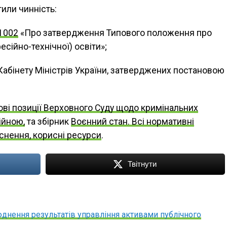
или чинність:
1002
«Про затвердження Типового положення про
сійно-технічної) освіти»;
 Кабінету Міністрів України, затверджених постановою
ві позиції Верховного Суду щодо кримінальних
ійною,
та збірник
Воєнний стан. Всі нормативні
яснення, корисні ресурси
.
Твітнути
нення результатів управління активами публічного