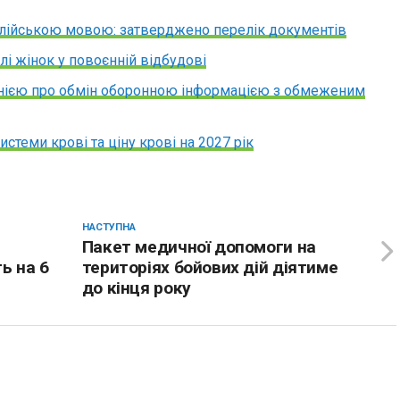
нглійською мовою: затверджено перелік документів
і жінок у повоєнній відбудові
анією про обмін оборонною інформацією з обмеженим
стеми крові та ціну крові на 2027 рік
НАСТУПНА
Пакет медичної допомоги на
ь на 6
територіях бойових дій діятиме
до кінця року