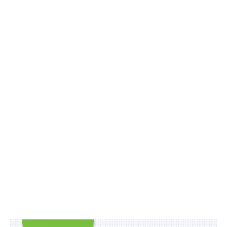
судової експертизи» – з 25 до 30 осіб;
нагрудним знаком «За сумлінну працю» – з 150
до 300 осіб.
Схожі статті:
Не більше 10 авторизованих терміналів Starlink
можуть зареєструвати юридичні особи
Не більше двох учнів 4 - 5 рівня підтримки в
інклюзивному класі
Не більше 48 036 грн на гектар - компенсація
за реконструкцію і будівництво меліоративних
систем
ПОВ'ЯЗАНІ ТЕМИ:
МІН’ЮСТ
НАКАЗ МІНІСТЕРСТВА ЮСТИЦІЇ УКРАЇНИ