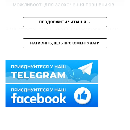
можливості для заохочення працівників.
ПРОДОВЖИТИ ЧИТАННЯ →
В Міністерстві юстиції України зареєстровано наказ
Міністерства юстиції України від 31 січня 2018 р. №
265/5, яким внесено зміни до Положення про відомчі
НАТИСНІТЬ, ЩОБ ПРОКОМЕНТУВАТИ
заохочувальні відзнаки Міністерства юстиції України,
затвердженого наказом Міністерства юстиції України
від 14 лютого 2013 р. № 271/5.
Згідно зі змінами зростає кількість осіб, які можуть
отримати відомчі відзнаки Міністерства юстиції
України протягом календарного року:
подякою – з 500 до 3000 осіб;
почесною грамотою – з 300 до 800 осіб;
нагрудним знаком «За досягнення у розвитку