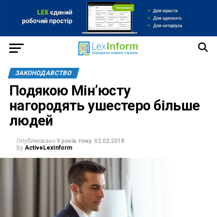
ЗАКОНОДАВСТВО
Подякою Мін’юсту
нагородять ушестеро більше
людей
Опубліковано
9 років тому
02.02.2018
By
ActiveLexInform