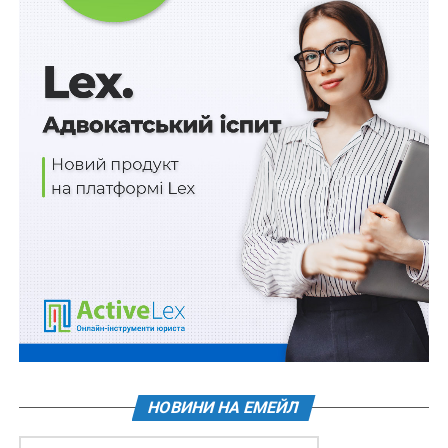
Понад 183 млн грн на модернізацію їдалень
військових і спортивних ліцеїв
ПОВ'ЯЗАНІ ТЕМИ:
FEATURED
LEX
НАСТУПНА
Особливості е-аукціону з умовами щодо
компенсації орендарю невід’ємних поліпшень
НЕ ПРОПУСТІТЬ
Про стан переговорів щодо набуття членства в
ЄС звітуватимуть щокварталу
НОВИНИ НА ЕМЕЙЛ