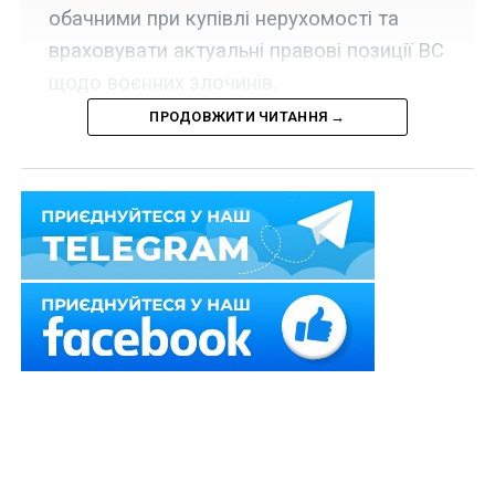
обачними при купівлі нерухомості та
враховувати актуальні правові позиції ВС
щодо воєнних злочинів.
ПРОДОВЖИТИ ЧИТАННЯ →
Набрало чинності розпорядження Кабінету Міністрів
України від 4 червня 2026 р. № 528-р, яким визнано за
доцільне залучення коштів гранту у розмірі 10 млн
євро від Банку розвитку Ради Європи та коштів
операційного гранту у розмірі 1,075 млн євро від
Банку розвитку Ради Європи для реалізації проекту
«HOME Розвиток спроможності: Компенсація за
знищене житло в Україні».
Нагадаємо
про
необхідну обачність перед
купівлею нерухомого майна
Також зверніть увагу
на
Правові позиції Верховного