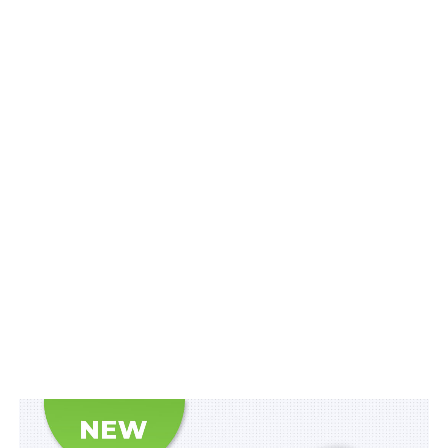
Суду щодо кримінальних правопорушень, пов’язаних
з війною,
та збірник
Воєнний стан. Всі нормативні
матеріали, алгоритми дій, роз’яснення, корисні
ресурси
.
Схожі статті:
100 млн євро від ЄІБ на соціальне житло
5 днів на ухвалення рішення про надання
компенсації ветеранам з інвалідністю за
переобладнання авто
До 25 млн євро підтримки на реалізацію
проектів розподіленої генерації
Житло у сільській місцевості для переселенців