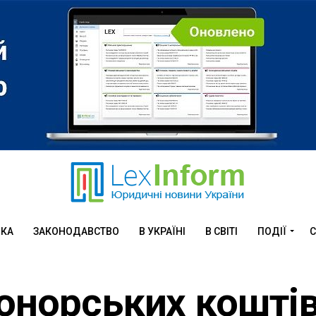
ИКА
ЗАКОНОДАВСТВО
В УКРАЇНІ
В СВІТІ
ПОДІЇ
С
онорських коштів