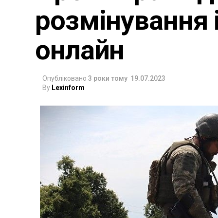
розмінування
онлайн
Опубліковано
3 роки тому
19.07.2023
By
Lexinform