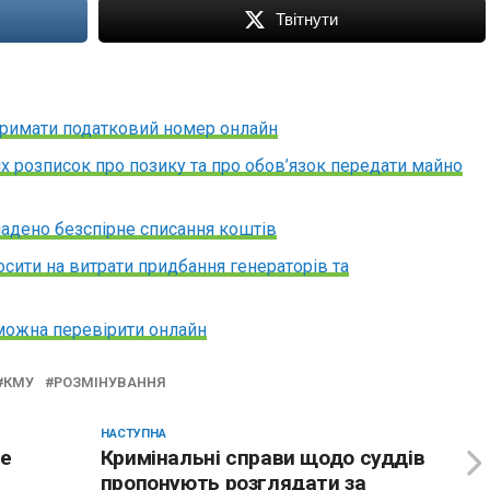
Твітнути
тримати податковий номер онлайн
х розписок про позику та про обов’язок передати майно
адено безспірне списання коштів
осити на витрати придбання генераторів та
можна перевірити онлайн
КМУ
РОЗМІНУВАННЯ
НАСТУПНА
не
Кримінальні справи щодо суддів
пропонують розглядати за