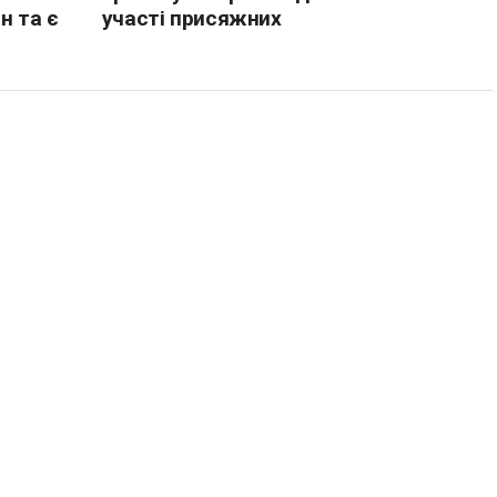
н та є
участі присяжних