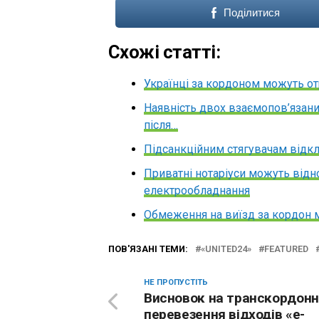
Поділитися
Схожі статті:
Українці за кордоном можуть о
Наявність двох взаємопов’язани
після…
Підсанкційним стягувачам відкл
Приватні нотаріуси можуть відн
електрообладнання
Обмеження на виїзд за кордон 
ПОВ'ЯЗАНІ ТЕМИ:
«UNITED24»
FEATURED
НЕ ПРОПУСТІТЬ
Висновок на транскордон
перевезення відходів «е-