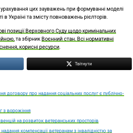
ь урахування цих зауважень при формуванні моделі
 в Україні та змісту повноважень рієлторів.
ві позиції Верховного Суду щодо кримінальних
ійною,
та збірник
Воєнний стан. Всі нормативні
яснення, корисні ресурси
.
Твітнути
ня договору про надання соціальних послуг є публічно-
г з ворожіння
венцій на розвиток ветеранських просторів
 надання компенсації ветеранам з інвалідністю за