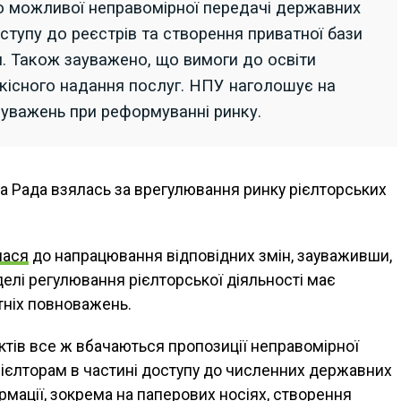
до можливої неправомірної передачі державних
ступу до реєстрів та створення приватної бази
. Також зауважено, що вимоги до освіти
якісного надання послуг. НПУ наголошує на
ауважень при реформуванні ринку.
на Рада взялась за врегулювання ринку рієлторських
лася
до напрацювання відповідних змін, зауваживши,
лі регулювання рієлторської діяльності має
тніх повноважень.
ктів все ж вбачаються пропозиції неправомірної
ієлторам в частині доступу до численних державних
ормації, зокрема на паперових носіях, створення