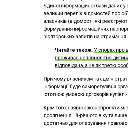
Єдиної інформаційної бази даних у с
великий перелік відомостей про об’
власників (відомості, які реєструю
формування інформаційних паспорті
рієлторських запитів на отримання 
Читайте також
:
У спорах про 
проживає неповнолітня дитина,
відповідача, а не як третю осо
При чому власником та адміністрато
інформації буде саморегулівна орган
істотною умовою договорів купівлі
Крім того, наявні законопроекти міс
досягнення 18-річного віку та лише 
достатньо для оперування правовою