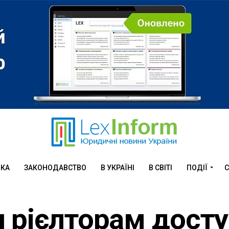
ИКА
ЗАКОНОДАВСТВО
В УКРАЇНІ
В СВІТІ
ПОДІЇ
С
 рієлторам досту