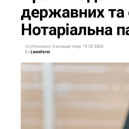
державних та 
Нотаріальна п
Опубліковано
5 місяців тому
19.03.2026
By
Lexinform