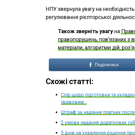
НПУ звернула увагу на необхідніст
регулювання рієлторської діяльності
Також зверніть увагу
на
Право
правопорушень, пов’язаних з в
матеріали, алгоритми дій, роз’
Поділитися
Схожі статті:
Спір щодо підготовки та укладен
правовим…
Штраф за надання платних послу
2 умови надання додаткових суб
5 днів на ухвалення рішення про