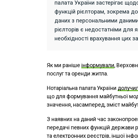
палата України застерігає що
функцій рієлторам, зокрема до
даних з персональними даними
рієлторів є недостатніми для 
необхідності врахування цих з
Як ми раніше
інформували
, Верхов
послуг та оренди житла.
Нотаріальна палата України
долучи
що для формування майбутньої моде
значення, насамперед, зміст майбу
З наявних на даний час законопрое
передачі певних функцій держави р
та електронних реєстрів, іншої інф