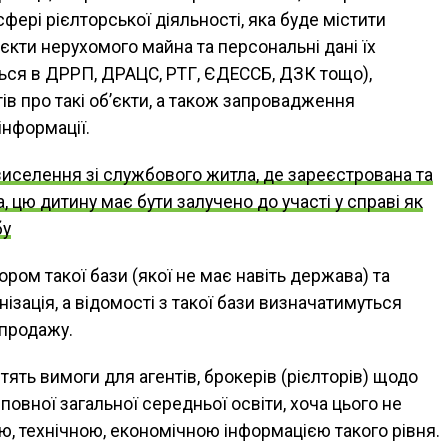
фері рієлторської діяльності, яка буде містити
єкти нерухомого майна та персональні дані їх
ться в ДРРП, ДРАЦС, РТГ, ЄДЕССБ, ДЗК тощо),
в про такі об’єкти, а також запровадження
інформації.
виселення зі службового житла, де зареєстрована та
 цю дитину має бути залучено до участі у справі як
бу
ром такої бази (якої не має навіть держава) та
ізація, а відомості з такої бази визначатимуться
-продажу.
тять вимоги для агентів, брокерів (рієлторів) щодо
повної загальної середньої освіти, хоча цього не
, технічною, економічною інформацією такого рівня.