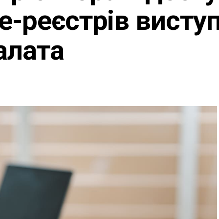
е-реєстрів висту
алата