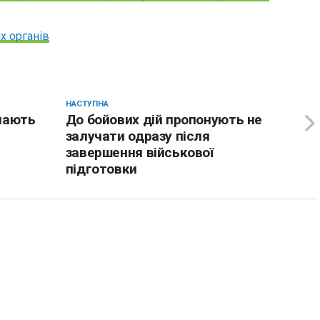
х органів
НАСТУПНА
знають
До бойових дій пропонують не
залучати одразу після
завершення військової
підготовки