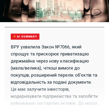
AI SUMMARY
ВРУ ухвалила Закон №7066, який
спрощує та прискорює приватизацію
держмайна через нову класифікацію
(мала/велика), чіткіші вимоги до
покупців, розширений перелік об'єктів та
відповідальність за подані документи.
Це має залучити інвесторів,
модернізувати підприємства та запобігти
руйнуванню застарілих активів. До малої