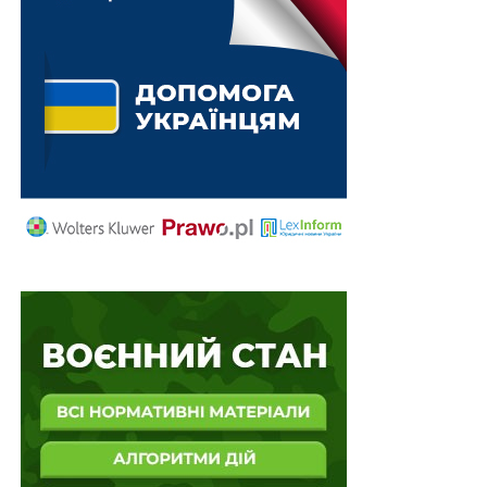
НАСТУПНА
Законом визначено що таке спортивна зброя
НЕ ПРОПУСТІТЬ
По Бузько-Дніпровсько-лиманському каналу
ходитимуть довші судна