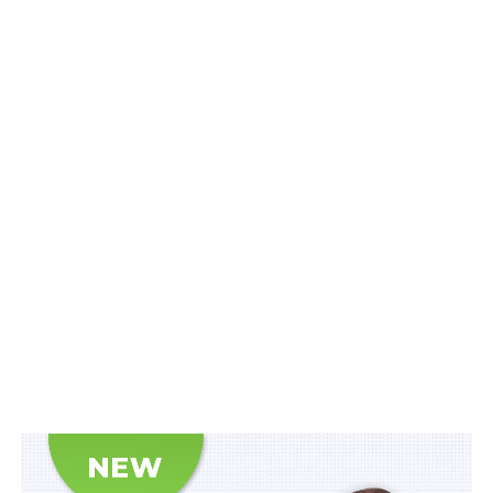
привабливості.
Водночас, відсутність джерел модернізації
виробництва впливає на конкурентоспроможність
державних підприємств, а неефективне управління
доводить їх до банкрутства.
Законом встановлюються нова спрощена
класифікація об’єктів приватизації:
об’єкти малої
приватизації
та
об’єкти великої приватизації
; вимоги
до покупців об’єктів приватизації та обмеження щодо
їх участі у приватизації; відповідальність за
недостовірність, неповноту поданих документів.
Також розширено коло об’єктів, які можуть підлягати
приватизації.
До
об’єктів малої приватизації
належать: єдині
майнові комплекси державних підприємств, їх
структурних підрозділів, крім єдиних майнових