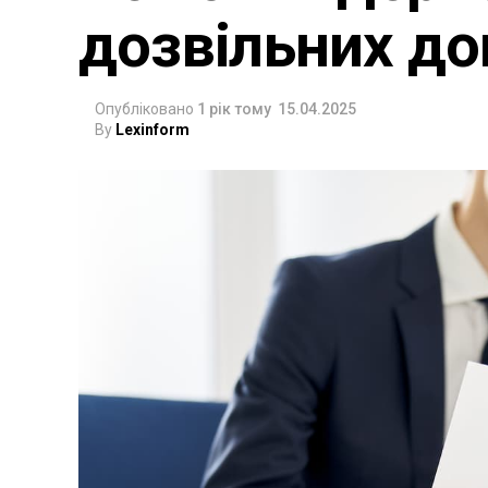
дозвільних до
Опубліковано
1 рік тому
15.04.2025
By
Lexinform