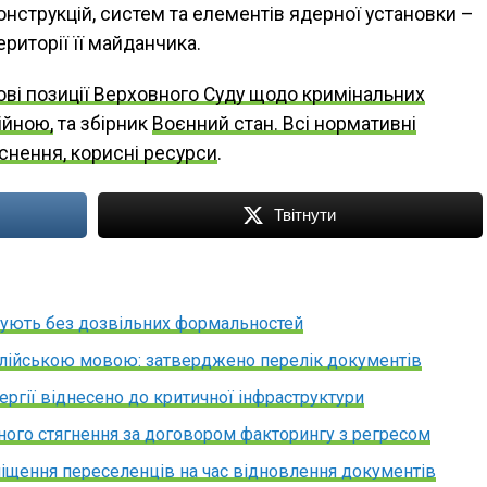
онструкцій, систем та елементів ядерної установки –
риторії її майданчика.
ві позиції Верховного Суду щодо кримінальних
ійною,
та збірник
Воєнний стан. Всі нормативні
яснення, корисні ресурси
.
Твітнути
дують без дозвільних формальностей
нглійською мовою: затверджено перелік документів
ергії віднесено до критичної інфраструктури
ного стягнення за договором факторингу з регресом
іщення переселенців на час відновлення документів