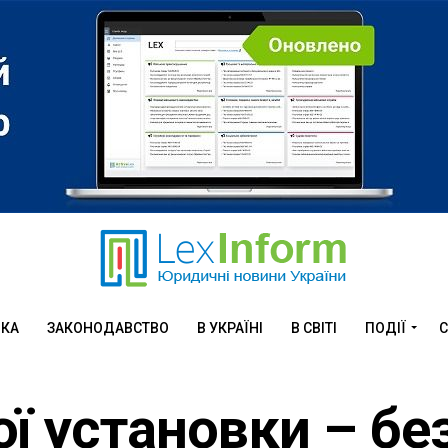
ИКА
ЗАКОНОДАВСТВО
В УКРАЇНІ
В СВІТІ
ПОДІЇ
С
ї установки – бе