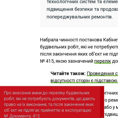
технологічних систем та елеме
підвищення безпеки та продов
попереджувальних ремонтів.
Набрала чинності постанова Кабінет
будівельних робіт, які не потребуют
після закінчення яких об’єкт не під
№ 415, якою зазначений
перелік
до
Читайте також
:
Проведення су
відсутності сторін є підставо
– заміна обладнання, технологічних 
Про внесення зміни до переліку будівельних
Про внесення зміни до переліку будівельних
робіт, які не потребують документів, що дають
робіт, які не потребують документів, що дають
реконструкції або капітального рем
право на їх виконання, та після закінчення яких
право на їх виконання, та після закінчення яких
попереджувальних ремонтів або у м
об`єкт не підлягає прийняттю в експлуатацію
об`єкт не підлягає прийняттю в експлуатацію
радіаційної безпеки з метою підвищ
№ Документа: 415
№ Документа: 415