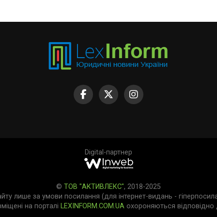
Digital-партнер
©
ТОВ "АКТИВЛЕКС"
, 2018-2025
айту лише за умови посилання (для інтернет-видань - гіперпосил
зміщені на порталі
LEXINFORM.COM.UA
охороняються відповідно д