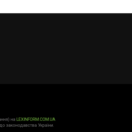
ання) на
LEXINFORM.COM.UA
о законодавства України.