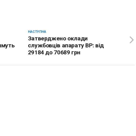
НАСТУПНА
м
Затверджено оклади
имуть
службовців апарату ВР: від
29184 до 70689 грн