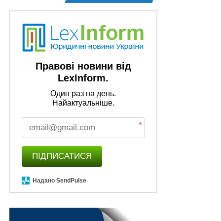
Державна допомога у разі смерті одного з
батьків
Правові новини від
LexInform.
Один раз на день.
Найактуальніше.
*
ПІДПИСАТИСЯ
Надано SendPulse