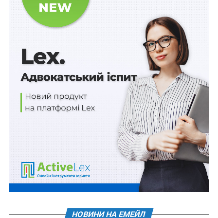
Держмайно без аукціону надаватимуть
виробникам вибухових матеріалів військового
призначення
Національний вуглецевий реєстр
функціонуватиме як електронна база даних
Витребувати документи для призначення
(перерахунку) пенсії допоможе ПФУ
Перелік посад в поліції, звільнених від
перевірки фізпідготовки
ПОВ'ЯЗАНІ ТЕМИ:
МВС
НАКАЗ МІНІСТЕРСТВА ВНУТРІШНІХ СПРАВ УКРАЇНИ
НАСТУПНА
Військовослужбовці-контрактники можуть
отримати право звільнятися скоріше
НЕ ПРОПУСТІТЬ
НОВИНИ НА ЕМЕЙЛ