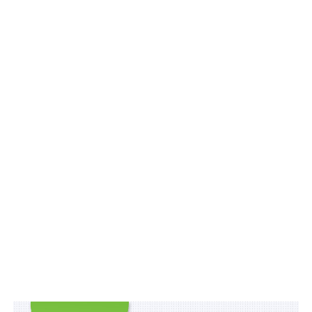
Положенні допускається проведення судової
експертизи за однією експертною спеціальністю).
Змінено типові форми подання про включення до
бази даних (внесення змін), картки атестованого
судового експерта.
Після опублікування Наказу № 19 втратить чинність
Положення про базу даних атестованих судових
експертів Експертної служби МВС України,
затверджене наказом МВФ України від 15 червня
2011 р. № 333.
Схожі статті:
Експортувати товари військового призначення
можна без спецповноважень