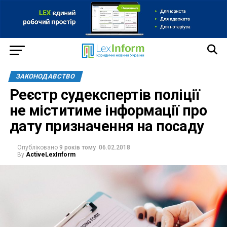
ЗАКОНОДАВСТВО
Реєстр судекспертів поліції
не міститиме інформації про
дату призначення на посаду
Опубліковано
9 років тому
06.02.2018
By
ActiveLexInform