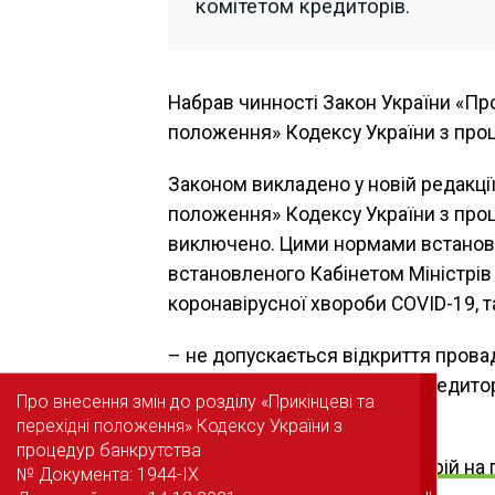
комітетом кредиторів.
Набрав чинності Закон України «Про
положення» Кодексу України з проц
Законом викладено у новій редакції
положення» Кодексу України з проце
виключено. Цими нормами встановлю
встановленого Кабінетом Міністрів
коронавірусної хвороби COVID-19, т
– не допускається відкриття прова
юридичних осіб за заявою кредитор
Про внесення змін до розділу «Прикінцеві та
Про внесення змін до розділу «Прикінцеві та
березня 2020 року;
перехідні положення» Кодексу України з
перехідні положення» Кодексу України з
процедур банкрутства
процедур банкрутства
Читайте також:
Мораторій на
№ Документа: 1944-IX
№ Документа: 1944-IX