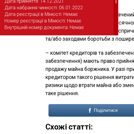
діятиме ще 2 роки
Дата прийняття: 14.12.2021
Дата прийняття: 14.12.2021
||
||
Дата набрання чинності: 06.01.2022
Дата набрання чинності: 06.01.2022
Дата реєстрації в Мінюсті: Немає
Дата реєстрації в Мінюсті: Немає
– продовжується строк, визначени
Номер реєстрації в Мінюсті: Немає
Номер реєстрації в Мінюсті: Немає
неможливість дотримання місячного
Внутрішній номер документа: Немає
Внутрішній номер документа: Немає
справи про банкрутство була спри
та/або заходами боротьби з пошире
– комітет кредиторів та забезпече
забезпечення) мають право прийнят
продажу майна боржника. У разі пр
кредитором такого рішення витрати
ризики щодо втрати майна або змен
таке рішення.
Поділитися
Схожі статті: