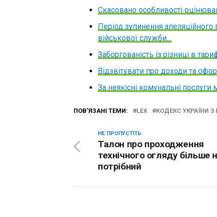
Скасовано особливості оцінюва
Період зупинення апеляційного
військової служби…
Заборгованість із різниці в тар
Відзвітувати про доходи та офо
За неякісні комунальні послуги 
ПОВ'ЯЗАНІ ТЕМИ:
LEX
КОДЕКС УКРАЇНИ З
НЕ ПРОПУСТІТЬ
Талон про проходження
технічного огляду більше 
потрібний