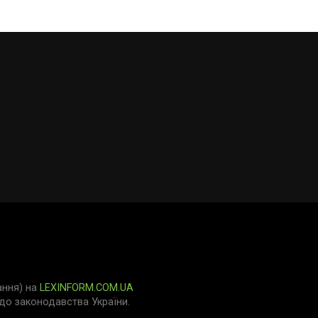
ання) на
LEXINFORM.COM.UA
о законодавства України.