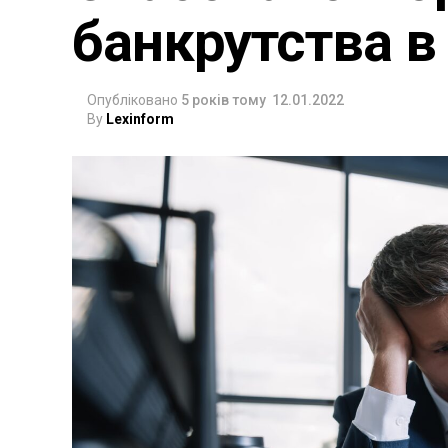
банкрутства в 
Опубліковано
5 років тому
12.01.2022
By
Lexinform