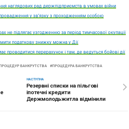
ння наглядових рад держпідприємств в умовах війни
 провадження у зв’язку з проходженням особою
ифах не підлягає узгодженню за період тимчасової окупації
рмити податкову знижку можна у Дії
має проводитися перерахунок і там, де ведуться бойові дії
 ПРОЦЕДУР БАНКРУТСТВА
ПРОЦЕДУРА БАНКРУТСТВА
НАСТУПНА
Резервні списки на пільгові
не
іпотечні кредити
Держмолодьжитла відмінили