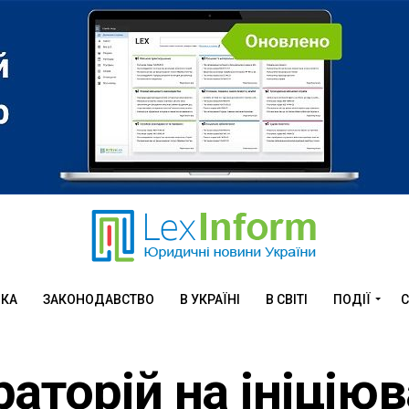
ИКА
ЗАКОНОДАВСТВО
В УКРАЇНІ
В СВІТІ
ПОДІЇ
С
аторій на ініцію