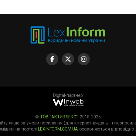
Digital-партнер
©
ТОВ "АКТИВЛЕКС"
, 2018-2025
айту лише за умови посилання (для інтернет-видань - гіперпосил
зміщені на порталі
LEXINFORM.COM.UA
охороняються відповідно д