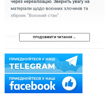
через нереалізацію. Зверніть увагу на
матеріали щодо воєнних злочинів та
збірник "Воєнний стан".
Набрала чинності постанова Кабінету Міністрів
ПРОДОВЖИТИ ЧИТАННЯ →
України від 11 квітня 2025 р.
№ 413
, якою
скасовано
як таку, що не реалізована
, постанову «Деякі питання
ведення єдиних державних реєстрів ліцензіатів з
виробництва та обігу спирту, алкогольних напоїв,
тютюнових виробів та рідин, що використовуються в
електронних сигаретах, ліцензіатів та місць обігу
пального» від 21 квітня 2023 р.
№ 365
.
Нагадаємо
,
затверджено порядки ведення
єдиних реєстрів виробників і продавців
алкоголю та тютюну