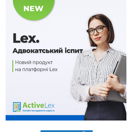
рад держпідприємств в умовах війни
Скасовано показники продуктивності насосних
станцій, які передаються організаціям
водокористувачів
Обмеження на перетин кордону скасовано для
усіх жінок
ПОВ'ЯЗАНІ ТЕМИ:
FEATURED
LEX
НАСТУПНА
Служба в органах і підрозділах цивільного
захисту включається до вислуги років
військовослужбовців
НЕ ПРОПУСТІТЬ
Перевезення добровольців з іноземних держав
для проходження військової служби, їх
харчування та проживання – бюджетним
коштом