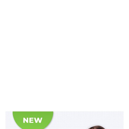
зобов’язаний здійснювати моніторинг наявних або
потенційних загроз національній безпеці України та у
випадку їх виявлення вживати заходів для
нейтралізації їх впливу на діяльність такого
підприємства або товариства;
2) суб’єкт управління банку зобов’язаний здійснювати
моніторинг наявних або потенційних загроз
національній безпеці України та у випадку їх
виявлення вживати заходів для нейтралізації їх
впливу на діяльність банку.
Читайте також:
Відрядження працівників
держорганів в умовах воєнного стану не може
перевищувати 180 днів
Порушення керівником, заступниками керівника,
членами колегіального виконавчого органу (особою,
яка здійснює повноваження одноосібного
виконавчого органу), членами наглядової ради,