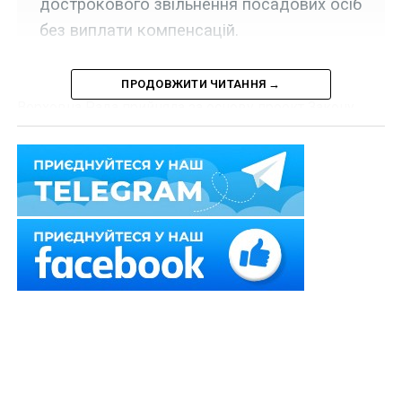
дострокового звільнення посадових осіб
без виплати компенсацій.
ПРОДОВЖИТИ ЧИТАННЯ →
Верховна Рада прийняла за основу проект Закону
«Про внесення змін до деяких законів України щодо
здійснення моніторингу потенційних загроз
національній безпеці України у сфері економіки»
№
7176
, яким, зокрема передбачається, що:
1) суб’єкт управління державного унітарного
підприємства, господарського товариства, у
статутному капіталі якого більше 50 відсотків акцій
(часток) належать державі, а також господарського
товариства, у статутному капіталі якого більше 50
відсотків акцій (часток) належить господарському
товариству, у статутному капіталі якого більше 50
відсотків акцій (часток) належать державі,