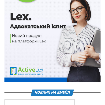
іншими посадовими особами вищезазначених
положень буде підставою для дострокового
припинення повноважень (звільнення) таких
посадових осіб, та розірвання контракту (цивільно-
правового договору) з такими особами незалежно
від строку дії такого контракту (цивільно-правового
договору) та без виплат відповідних компенсаційних
платежів (у випадку якщо такі платежі передбачені
укладеними контрактами (цивільно-правовими
договорами) або колективним договором, що діє на
підприємстві або в господарському товаристві, у
державному банку.
Схожі статті:
НОВИНИ НА ЕМЕЙЛ
841 млн доларів позики на забезпечення