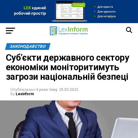
ЗАКОНОДАВСТВО
Суб’єкти державного сектору
економіки моніторитимуть
загрози національній безпеці
Опубліковано
4 роки тому
25.03.2022
By
Lexinform