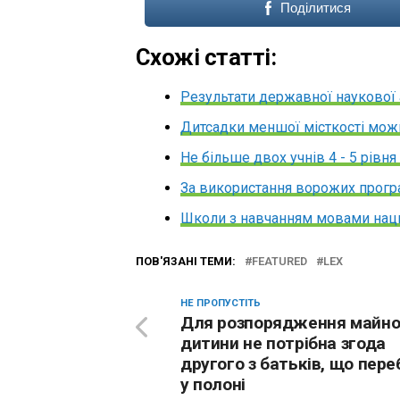
Поділитися
Схожі статті:
Результати державної наукової 
Дитсадки меншої місткості можн
Не більше двох учнів 4 - 5 рівн
За використання ворожих прогр
Школи з навчанням мовами нацм
ПОВ'ЯЗАНІ ТЕМИ:
FEATURED
LEX
НЕ ПРОПУСТІТЬ
Для розпорядження майн
дитини не потрібна згода
другого з батьків, що пере
у полоні