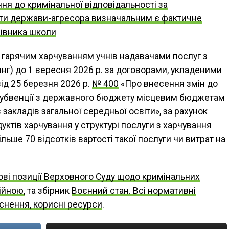
ня до кримінальної відповідальності за
іти держави-агресора визначальним є фактичне
рівника школи
 гарячим харчуванням учнів надавачами послуг з
нг) до 1 вересня 2026 р. за договорами, укладеними
ід 25 березня 2026 р.
№ 400
«Про внесення змін до
 субвенції з державного бюджету місцевим бюджетам
закладів загальної середньої освіти», за рахунок
уктів харчування у структурі послуги з харчування
ільше 70 відсотків вартості такої послуги чи витрат на
ві позиції Верховного Суду щодо кримінальних
ійною,
та збірник
Воєнний стан. Всі нормативні
яснення, корисні ресурси
.