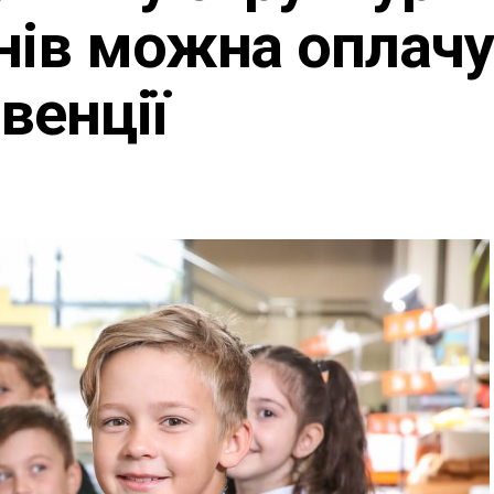
нів можна оплач
венції