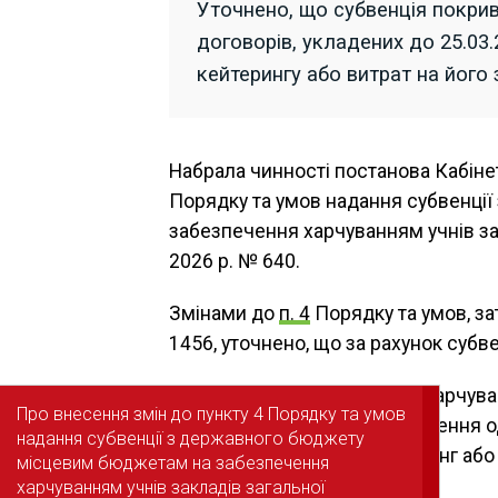
Уточнено, що субвенція покрив
договорів, укладених до 25.03
кейтерингу або витрат на його
Набрала чинності постанова Кабінет
Порядку та умов надання субвенці
забезпечення харчуванням учнів зак
2026 р. № 640.
Змінами до
п. 4
Порядку та умов, з
1456, уточнено, що за рахунок субв
– оплату вартості продуктів харчув
Про внесення змін до пункту 4 Порядку та умов
Про внесення змін до пункту 4 Порядку та умов
аутсорсинг)
– у разі забезпечення 
надання субвенції з державного бюджету
надання субвенції з державного бюджету
послуг з харчування (кейтеринг або
місцевим бюджетам на забезпечення
місцевим бюджетам на забезпечення
харчуванням учнів закладів загальної
харчуванням учнів закладів загальної