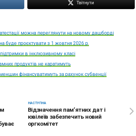
Твітнути
атестації можна переглянути на новому дашборді
а буде проєктувати з 1 жовтня 2026 р.
я підтримки в інклюзивному класі
амних продуктів не каратимуть
еншин фінансуватимуть за рахунок субвенції
НАСТУПНА
ом
Відзначення пам’ятних дат і
ювілеїв забезпечить новий
буває
оргкомітет