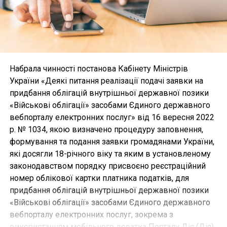
Набрала чинності постанова Кабінету Міністрів
України «Деякі питання реалізації подачі заявки на
придбання облігацій внутрішньої державної позики
«Військові облігації» засобами Єдиного державного
вебпорталу електронних послуг» від 16 вересня 2022
р. № 1034, якою визначено процедуру заповнення,
формування та подання заявки громадянами України,
які досягли 18-річного віку та яким в установленому
законодавством порядку присвоєно реєстраційний
номер облікової картки платника податків, для
придбання облігацій внутрішньої державної позики
«Військові облігації» засобами Єдиного державного
вебпорталу електронних послуг, зокрема з
використанням мобільного додатка Порталу Дія (Дія).