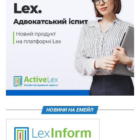
банком та який наявний у мобільному додатку
Порталу Дія (Дія).
За бажанням особи для виплати номінальної вартості
та відсоткового доходу за облігаціями вона може
відкрити поточний рахунок за допомогою Порталу
Дія, зокрема з використанням мобільного додатка
Порталу.
Схожі статті:
Усі військові отримають нові виплати та
НОВИНИ НА ЕМЕЙЛ
бонуси
На безпеку і оборону буде витрачено не менше
26% ВВП
Дитсадки меншої місткості можна буде