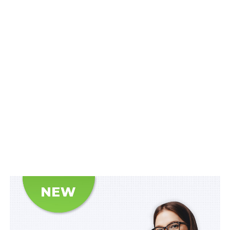
електронному носії, критерії якого підтримують його
використання, та пройти електронну ідентифікацію та
автентифікацію;
– обрати у мобільному додатку Порталу Дія (Дія)
послугу «Військові облігації»;
– обрати фінансову установу, в якій особа має намір
придбати облігації;
– відкрити поточний рахунок «єПідтримка» для
виплати номінальної вартості та відсоткового доходу
за облігаціями відповідно до пункту 5 Порядку
надання допомоги в рамках Програми «єПідтримка»,
затвердженого постановою Кабінету Міністрів
України від 9 грудня 2021 р.
№ 1272
«Деякі питання
надання допомоги в рамках Програми «єПідтримка»,
та/або перевірити номер поточного рахунка (за
стандартом IBAN), інформація щодо якого передана