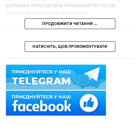
доповнив права органів Казаначейства під час
виконання виконавчих документів.
ПРОДОВЖИТИ ЧИТАННЯ →
Також новою редакцією пункт 9 розширено перелік
випадків, коли орган Казначейства повертає
виконавчий документ стягувачеві.
НАТИСНІТЬ, ЩОБ ПРОКОМЕНТУВАТИ
Цей же пункт доповнено новими підпунктами 9-1, 9-2
та 9-3. Відтепер пункт 9-1 регулює питання
повернення виконавчих документів до суду або
іншого органу (посадової особи), який його видав.
Варто знати, що до таких випадків належать:
поновлення судом строку подання апеляційної
скарги або прийняття такої апеляційної скарги
до розгляду (крім виконавчих документів, що
підлягають негайному виконанню);
скасування або визнання не чинним рішення,