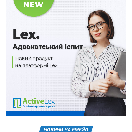
Підпункт 9-2 регулює питання повернення
виконавчих документів до органу державної
виконавчої служби, а підпункт 9-3 встановлює, що у
разі повернення виконавчого документа орган
Казначейства робить відмітку на такому документі
про його повернення.
Пункт 11 доповнено новим абзацом про те, що на час
відкладення безспірного списання коштів перебіг
строку виконання рішення про стягнення коштів
зупиняється.
У пункті 26 з’явився абзац:
«Орган Казначейства здійснює безспірне списання
коштів, що обліковуються на рахунку бюджетної
установи, яка здійснює централізоване
обслуговування боржника, у межах відповідних
НОВИНИ НА ЕМЕЙЛ