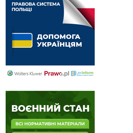
ПОВ'ЯЗАНІ ТЕМИ:
ПОСТАНОВА КАБІНЕТУ МІНІСТРІВ УКРАЇНИ
НАСТУПНА
Маркет-мейкер підтримуватиме ліквідність
державних облігацій України
НЕ ПРОПУСТІТЬ
Державні органи координують співпрацю в
боротьбі з порушеннями в галузі зв’язку