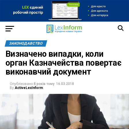
ЗАКОНОДАВСТВО
Визначено випадки, коли
орган Казначейства повертає
виконавчий документ
Опубліковано
8 років тому
16.03.2018
By
ActiveLexInform