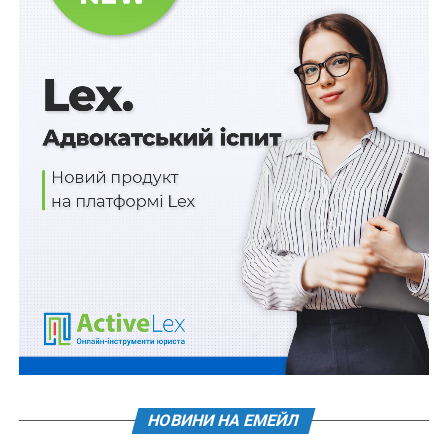
бойових діях і при цьому не отримали статусу
учасника бойових дій або особи з інвалідністю
внаслідок війни;
– осіб, які мають особливі заслуги перед
Батьківщиною;
– постраждалих учасників Революції Гідності;
– осіб з числа військовослужбовців, стосовно яких
встановлено факт позбавлення особистої свободи
внаслідок збройної агресії проти України;
– членів сімей осіб, визначених в абзацах другому –
шостому цього пункту;
– членів сімей загиблих (померлих) ветеранів війни;
НОВИНИ НА ЕМЕЙЛ
– членів сімей загиблих (померлих) Захисників і