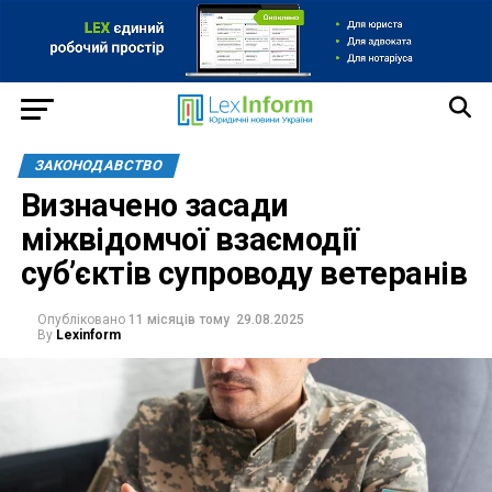
ЗАКОНОДАВСТВО
Визначено засади
міжвідомчої взаємодії
суб’єктів супроводу ветеранів
Опубліковано
11 місяців тому
29.08.2025
By
Lexinform