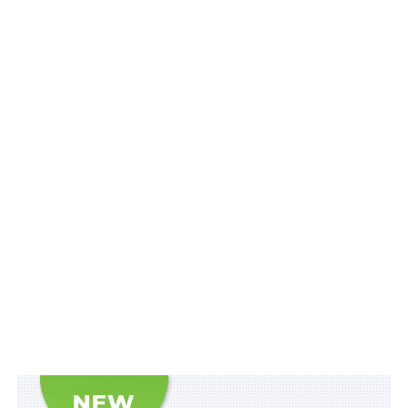
діяльності фахівців із супроводу ветеранів війни та
демобілізованих осіб, затвердженого постановою від
2 серпня 2024 р. № 881:
Читайте також
:
Звільнені військовослужбовці
з вислугою 20 років і більше мають право на
отримання житла, а отже, і на залишення на
обліку до його отримання
1) уточнено, що цей Порядок визначає механізм
забезпечення діяльності фахівців із супроводу
ветеранів війни та демобілізованих осіб з метою
здійснення ними заходів з підтримки таких категорій
осіб:
– ветеранів війни;
– військовослужбовців, поліцейських, осіб рядового і
начальницького складу служби цивільного захисту,
які проходять лікування та реабілітацію після участі в