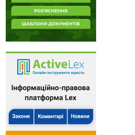
затвердженого постановою від 20 серпня 2024 р. №
948.
Також новим п. 15-1 цього Порядку передбачено, що
з метою здійснення заходів з підтримки фахівець із
супроводу під час провадження діяльності взаємодіє
з:
1) територіальними органами Пенсійного фонду
України з метою забезпечення супроводу осіб з
питань:
– організації пенсійних та інших виплат відповідно до
законодавства;
– організації надання житлових субсидій та пільг на
оплату житлово-комунальних послуг, придбання
твердого палива і скрапленого газу;