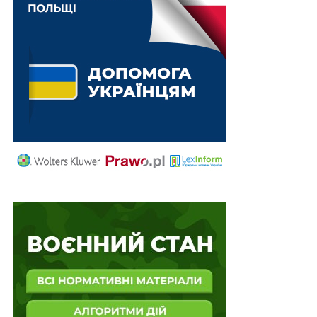
(об’єднані районні), міські (районні у містах, об’єднані
міські) територіальні центри комплектування та
соціальної підтримки, уповноважені підрозділи
Центрального управління, регіональні органи, заклади
СБУ, підрозділи Служби зовнішньої розвідки,
державні органи, органи місцевого самоврядування,
а також підприємства, установи і організації
незалежно від форми власності, які надають особам
медичні, юридичні (правничу допомогу), соціальні та
інші послуги;
– суб’єкти супроводу – фахівці із супроводу, а також
служби супроводу військовослужбовців, осіб
рядового і начальницького складу служби цивільного
захисту, поліцейських та членів їх сімей, діяльність
яких провадиться відповідно до
Порядку організації
діяльності служб супроводу військовослужбовців,
осіб рядового і начальницького складу служби
цивільного захисту, поліцейських та членів їх сімей
,