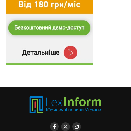
– забезпечення здійснення інших заходів соціального
характеру, передбачених законодавством;
2) регіональними центрами зайнятості, їх філіями з
питань:
– надання соціальних послуг у сфері зайнятості та
здійснення заходів сприяння зайнятості та
працевлаштуванню, виплати матеріального
забезпечення на випадок безробіття, передбачених
Законами України
«Про зайнятість населення»
та
«Про
загальнообов’язкове державне соціальне
страхування на випадок безробіття»
;
– організації навчання: підготовка, перепідготовка,
підвищення кваліфікації, отримання ваучера та
реалізації інших програм зайнятості населення;
3) Нацсоцслужбою та її територіальними органами з
метою забезпечення супроводу осіб з питань