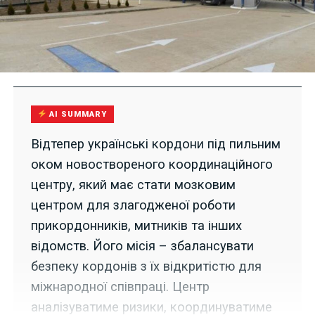
AI SUMMARY
Відтепер українські кордони під пильним
оком новоствореного координаційного
центру, який має стати мозковим
центром для злагодженої роботи
прикордонників, митників та інших
відомств. Його місія – збалансувати
безпеку кордонів з їх відкритістю для
міжнародної співпраці. Центр
аналізуватиме ризики, координуватиме