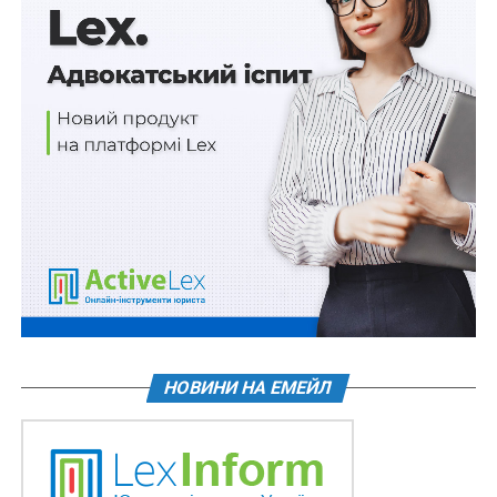
погодженими із суб’єктами інтегрованого управління
кордонами;
3) проведення аналітичних досліджень з оцінки
загроз і ризиків у сфері інтегрованого управління
кордонами та ефективності інтегрованого управління
кордонами;
4) підготовка пропозицій та рекомендацій щодо
налагодження міжвідомчого обміну інформацією між
суб’єктами інтегрованого управління кордонами з
питань координації інтегрованого управління
кордонами.
НОВИНИ НА ЕМЕЙЛ
Схожі статті: