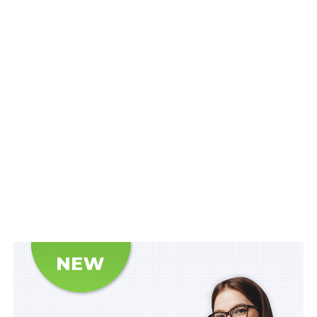
створення та підтримання балансу між забезпеченням
належного рівня прикордонної безпеки і
збереженням відкритості державного кордону для
транскордонного співробітництва.
Читайте також:
Новий пункт пропуску
відкривають на кордоні з Угорщиною
Основними завданнями координаційного центру є:
1) сприяння забезпеченню координації дій суб’єктів
інтегрованого управління кордонами та місцевих
органів виконавчої влади з виконання окремих
завдань плану заходів з реалізації стратегії
інтегрованого управління кордонами;
2) здійснення обміну адміністративними даними та
аналітичною інформацією у сфері інтегрованого
управління кордонами в строки та за формою,