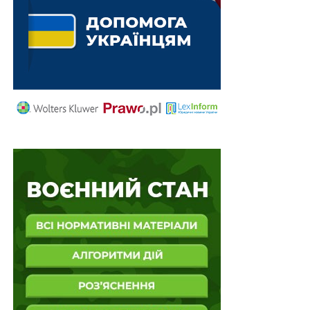
Президента
НЕ ПРОПУСТІТЬ
70 000 грн одноразової винагороди
доплачуватимуть військовим і поліцейським